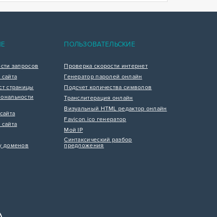
ИЕ
ПОЛЬЗОВАТЕЛЬСКИЕ
ости запросов
Проверка скорости интернет
 сайта
Генератор паролей онлайн
ст страницы
Подсчет количества символов
ональности
Транслитерация онлайн
Визуальный HTML редактор онлайн
сайта
Favicon.ico генератор
 сайта
Мой IP
Синтаксический разбор
у доменов
предложения