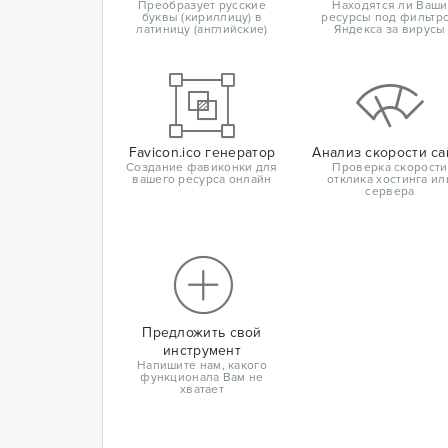
Преобразует русские
Находятся ли Ваши
буквы (кириллицу) в
ресурсы под фильтр
латиницу (английские)
Яндекса за вирусы
Favicon.ico генератор
Анализ скорости са
Создание фавиконки для
Проверка скорости
вашего ресурса онлайн
отклика хостинга ил
сервера
Предложить свой
инструмент
Напишите нам, какого
функционала Вам не
хватает