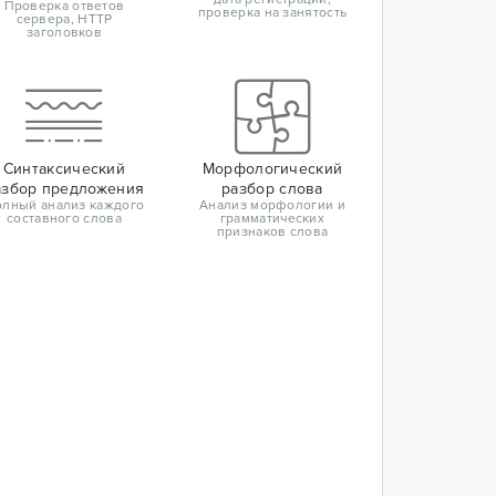
Проверка ответов
проверка на занятость
сервера, HTTP
заголовков
Синтаксический
Морфологический
азбор предложения
разбор слова
лный анализ каждого
Анализ морфологии и
составного слова
грамматических
признаков слова