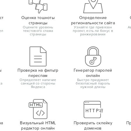
ст
Оценка тошноты
Определение
страницы
региональности сайта
Оцените уровень
Узнайте где привязан
А
ел
текстового спама
проект, есть ли бонус в
страницы
ранжировании
ы
Проверка на фильтр
Генератор паролей
переспам
онлайн
Определяет наличие
Быстро придумает
ка
санкций со стороны
безопасный пароль
Яндекса
нужной длины
на
Визуальный HTML
Проверить склейку
Пр
редактор онлайн
доменов