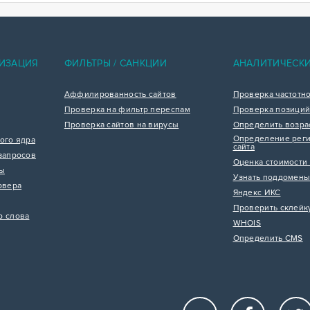
ИЗАЦИЯ
ФИЛЬТРЫ / САНКЦИИ
АНАЛИТИЧЕСК
Аффилированность сайтов
Проверка частотн
Проверка на фильтр переспам
Проверка позиций
Проверка сайтов на вирусы
Определить возра
Определение реги
ого ядра
сайта
запросов
Оценка стоимости 
цы
Узнать поддомены
рвера
Яндекс ИКС
Проверить склейк
р слова
WHOIS
Определить CMS