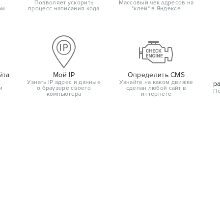
Позволяет ускорить
Массовый чек адресов на
ом
процесс написания кода
"клей" в Яндексе
йта
Мой IP
Определить CMS
Узнать IP адрес и данные
Узнайте на каком движке
р
и
о браузере своего
сделан любой сайт в
По
компьютера
интернете