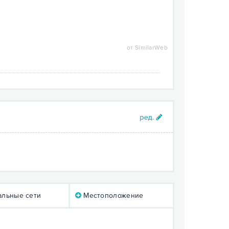
от SimilarWeb
льные сети
Местоположение