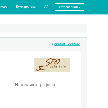
висов
Букмарклеты
API
Авторизация
Добавить сервис
Источники трафика