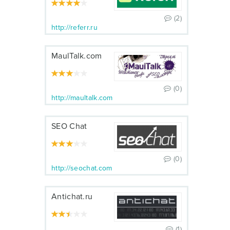
(2)
http://referr.ru
MaulTalk.com
(0)
http://maultalk.com
SEO Chat
(0)
http://seochat.com
Antichat.ru
(1)