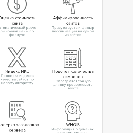
Оценка стоимости
Аффилированность
сайта
сайтов
втоматический расчет
Присутствует ли фильтр
рыночной цены по
пессимизации на одном
формуле
из сайтов
Яндекс ИКС
Подсчет количества
Проверка индекса
символов
качества сайтов по
Определяет точную
новому алгоритму
длинну проверяемого
текста
оверка заголовков
WHOIS
Информация о доменах:
сервера
дата регистрации,