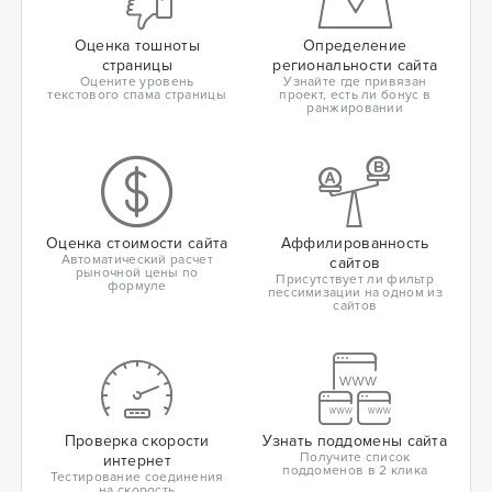
Оценка тошноты
Определение
страницы
региональности сайта
Оцените уровень
Узнайте где привязан
текстового спама страницы
проект, есть ли бонус в
ранжировании
Оценка стоимости сайта
Аффилированность
Автоматический расчет
сайтов
рыночной цены по
Присутствует ли фильтр
формуле
пессимизации на одном из
сайтов
Проверка скорости
Узнать поддомены сайта
Получите список
интернет
поддоменов в 2 клика
Тестирование соединения
на скорость