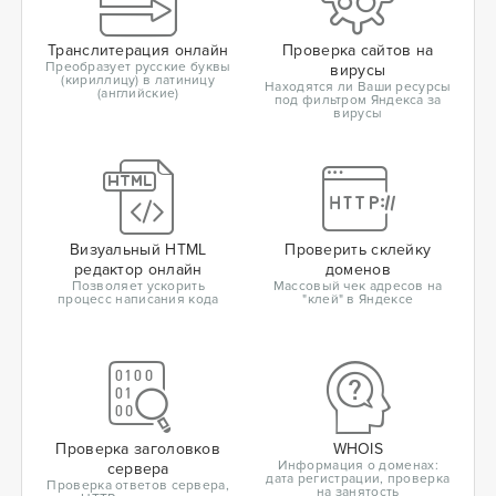
Транслитерация онлайн
Проверка сайтов на
Преобразует русские буквы
вирусы
(кириллицу) в латиницу
Находятся ли Ваши ресурсы
(английские)
под фильтром Яндекса за
вирусы
Визуальный HTML
Проверить склейку
редактор онлайн
доменов
Позволяет ускорить
Массовый чек адресов на
процесс написания кода
"клей" в Яндексе
Проверка заголовков
WHOIS
Информация о доменах:
сервера
дата регистрации, проверка
Проверка ответов сервера,
на занятость