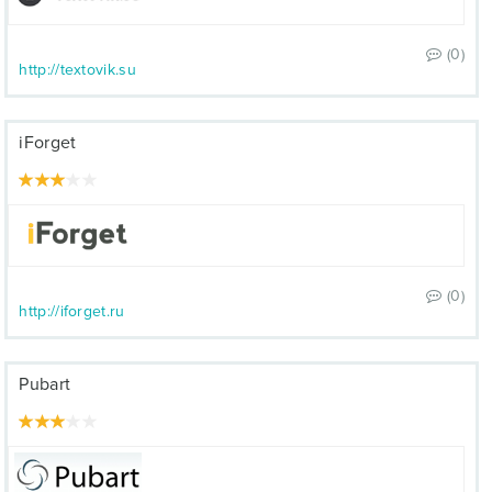
(0)
http://textovik.su
iForget
(0)
http://iforget.ru
Pubart