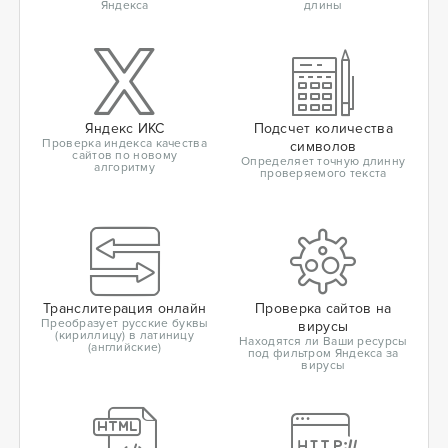
Яндекса
длины
Яндекс ИКС
Подсчет количества
Проверка индекса качества
символов
сайтов по новому
Определяет точную длинну
алгоритму
проверяемого текста
Транслитерация онлайн
Проверка сайтов на
Преобразует русские буквы
вирусы
(кириллицу) в латиницу
Находятся ли Ваши ресурсы
(английские)
под фильтром Яндекса за
вирусы