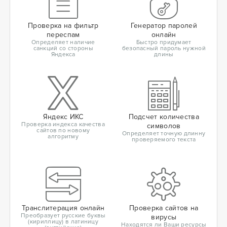
Проверка на фильтр
Генератор паролей
переспам
онлайн
Определяет наличие
Быстро придумает
санкций со стороны
безопасный пароль нужной
Яндекса
длины
Яндекс ИКС
Подсчет количества
Проверка индекса качества
символов
сайтов по новому
Определяет точную длинну
алгоритму
проверяемого текста
Транслитерация онлайн
Проверка сайтов на
Преобразует русские буквы
вирусы
(кириллицу) в латиницу
Находятся ли Ваши ресурсы