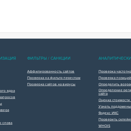
ИЗАЦИЯ
ФИЛЬТРЫ / САНКЦИИ
АНАЛИТИЧЕСК
Аффилированность сайтов
Проверка частотн
Проверка на фильтр переспам
Проверка позиций
Проверка сайтов на вирусы
Определить возра
Определение реги
ого ядра
сайта
запросов
Оценка стоимости 
цы
Узнать поддомены
рвера
Яндекс ИКС
Проверить склейк
р слова
WHOIS