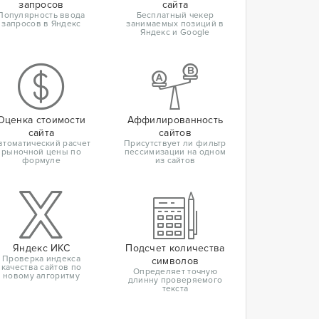
запросов
сайта
Популярность ввода
Бесплатный чекер
запросов в Яндекс
занимаемых позиций в
Яндекс и Google
Оценка стоимости
Аффилированность
сайта
сайтов
втоматический расчет
Присутствует ли фильтр
рыночной цены по
пессимизации на одном
формуле
из сайтов
Яндекс ИКС
Подсчет количества
Проверка индекса
символов
качества сайтов по
Определяет точную
новому алгоритму
длинну проверяемого
текста