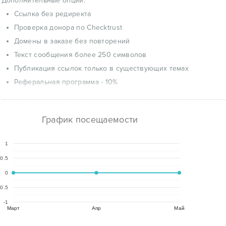
Дополнительные опции:
Ссылка без редиректа
Проверка донора по Checktrust
Домены в заказе без повторений
Текст сообщения более 250 символов
Публикация ссылок только в существующих темах
Реферальная программа - 10%
График посещаемости
1
0.5
0
-0.5
-1
Март
Апр
Май