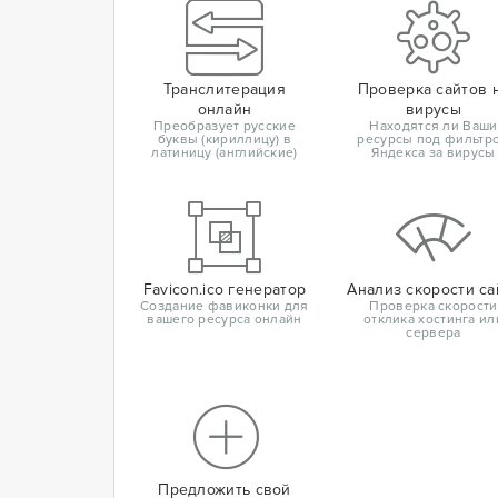
Транслитерация
Проверка сайтов 
онлайн
вирусы
Преобразует русские
Находятся ли Ваши
буквы (кириллицу) в
ресурсы под фильтр
латиницу (английские)
Яндекса за вирусы
Favicon.ico генератор
Анализ скорости са
Создание фавиконки для
Проверка скорости
вашего ресурса онлайн
отклика хостинга ил
сервера
Предложить свой