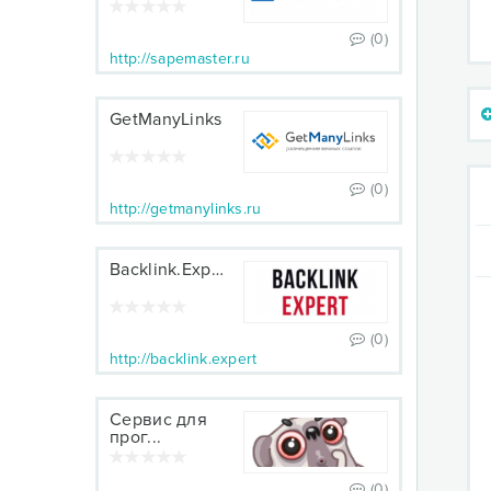
(0)
http://sapemaster.ru
GetManyLinks
(0)
http://getmanylinks.ru
Backlink.Expert
(0)
http://backlink.expert
Сервис для
прог...
(0)