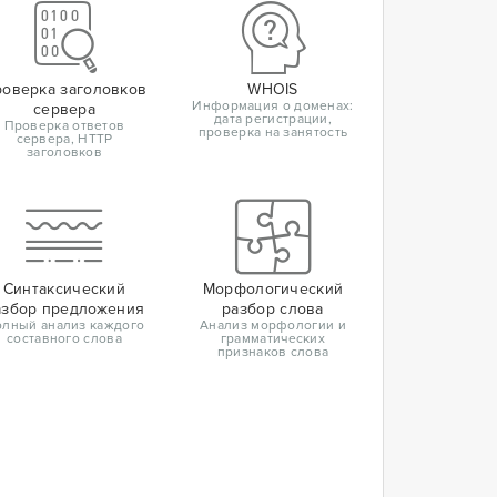
оверка заголовков
WHOIS
Информация о доменах:
сервера
дата регистрации,
Проверка ответов
проверка на занятость
сервера, HTTP
заголовков
Синтаксический
Морфологический
азбор предложения
разбор слова
лный анализ каждого
Анализ морфологии и
составного слова
грамматических
признаков слова