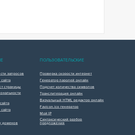
ИЕ
ПОЛЬЗОВАТЕЛЬСКИЕ
ости запросов
Проверка скорости интернет
 сайта
Генератор паролей онлайн
ст страницы
Подсчет количества символов
ональности
Транслитерация онлайн
Визуальный HTML редактор онлайн
сайта
Favicon.ico генератор
 сайта
Мой IP
Синтаксический разбор
у доменов
предложения