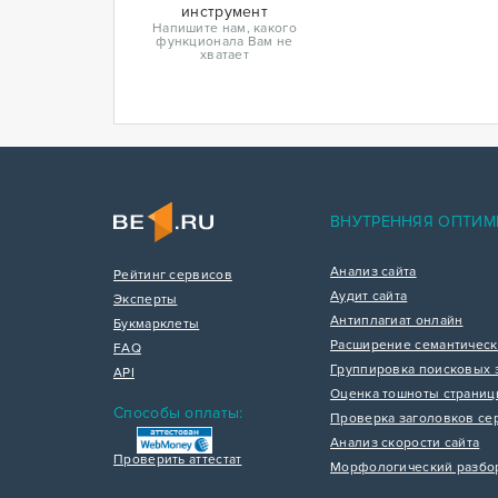
инструмент
Напишите нам, какого
функционала Вам не
хватает
ВНУТРЕННЯЯ ОПТИМ
Анализ сайта
Рейтинг сервисов
Аудит сайта
Эксперты
Антиплагиат онлайн
Букмарклеты
Расширение семантическ
FAQ
Группировка поисковых 
API
Оценка тошноты страни
Способы оплаты:
Проверка заголовков се
Анализ скорости сайта
Проверить аттестат
Морфологический разбо