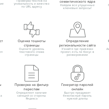
Проверка текстов на
семантического ядра
кие
уникальность и качество
Найдем все упущенные
по URL адресу
ключевые запросы!
ст
Оценка тошноты
Определение
страницы
региональности сайта
Оцените уровень
Узнайте где привязан
А
ел
текстового спама
проект, есть ли бонус в
страницы
ранжировании
ы
Проверка на фильтр
Генератор паролей
переспам
онлайн
Определяет наличие
Быстро придумает
ка
санкций со стороны
безопасный пароль
Яндекса
нужной длины