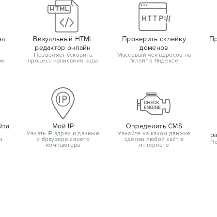
на
Визуальный HTML
Проверить склейку
Пр
редактор онлайн
доменов
Позволяет ускорить
Массовый чек адресов на
ом
процесс написания кода
"клей" в Яндексе
йта
Мой IP
Определить CMS
Узнать IP адрес и данные
Узнайте на каком движке
р
и
о браузере своего
сделан любой сайт в
По
компьютера
интернете