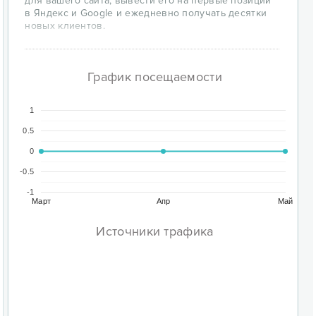
для вашего сайта, вывести его на первые позиции
в Яндекс и Google и ежедневно получать десятки
новых клиентов.
График посещаемости
1
0.5
0
-0.5
-1
Март
Апр
Май
Источники трафика