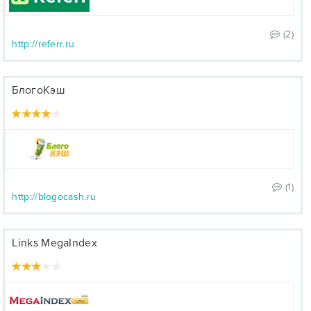
(2)
http://referr.ru
БлогоКэш
(1)
http://blogocash.ru
Links MegaIndex