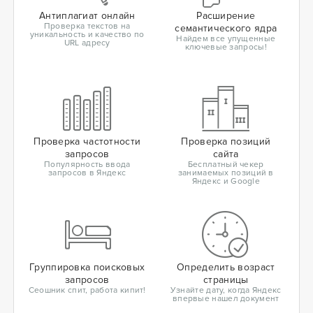
Антиплагиат онлайн
Расширение
Проверка текстов на
семантического ядра
уникальность и качество по
Найдем все упущенные
URL адресу
ключевые запросы!
Проверка частотности
Проверка позиций
запросов
сайта
Популярность ввода
Бесплатный чекер
запросов в Яндекс
занимаемых позиций в
Яндекс и Google
Группировка поисковых
Определить возраст
запросов
страницы
Сеошник спит, работа кипит!
Узнайте дату, когда Яндекс
впервые нашел документ