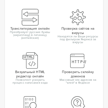
Транслитерация онлайн
Проверка сайтов на
Преобразует русские буквы
вирусы
(кириллицу) в латиницу
Находятся ли Ваши ресурсы
(английские)
под фильтром Яндекса за
вирусы
Визуальный HTML
Проверить склейку
редактор онлайн
доменов
Позволяет ускорить
Массовый чек адресов на
процесс написания кода
"клей" в Яндексе