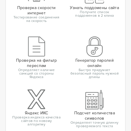
Проверка скорости
Узнать поддомены сайта
Получите список
интернет
поддоменов в 2 клика
Тестирование соединения
на скорость
Проверка на фильтр
Генератор паролей
переспам
онлайн
Определяет наличие
Быстро придумает
санкций со стороны
безопасный пароль нужной
Яндекса
длины
Яндекс ИКС
Подсчет количества
Проверка индекса качества
символов
сайтов по новому
Определяет точную длинну
алгоритму
проверяемого текста