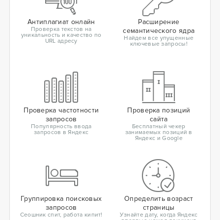
Антиплагиат онлайн
Расширение
Проверка текстов на
семантического ядра
уникальность и качество по
Найдем все упущенные
URL адресу
ключевые запросы!
Проверка частотности
Проверка позиций
запросов
сайта
Популярность ввода
Бесплатный чекер
запросов в Яндекс
занимаемых позиций в
Яндекс и Google
Группировка поисковых
Определить возраст
запросов
страницы
Сеошник спит, работа кипит!
Узнайте дату, когда Яндекс