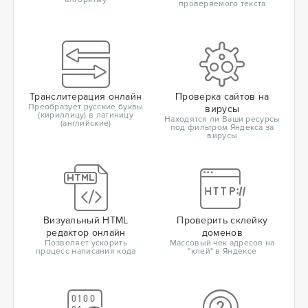
проверяемого текста
Транслитерация онлайн
Проверка сайтов на
Преобразует русские буквы
вирусы
(кириллицу) в латиницу
Находятся ли Ваши ресурсы
(английские)
под фильтром Яндекса за
вирусы
Визуальный HTML
Проверить склейку
редактор онлайн
доменов
Позволяет ускорить
Массовый чек адресов на
процесс написания кода
"клей" в Яндексе