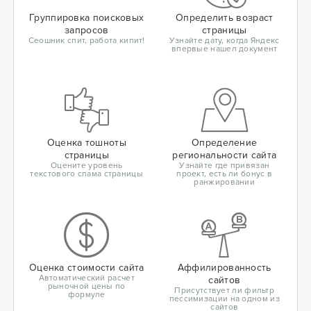
Группировка поисковых
Определить возраст
запросов
страницы
Сеошник спит, работа кипит!
Узнайте дату, когда Яндекс
впервые нашел документ
Оценка тошноты
Определение
страницы
региональности сайта
Оцените уровень
Узнайте где привязан
текстового спама страницы
проект, есть ли бонус в
ранжировании
Оценка стоимости сайта
Аффилированность
Автоматический расчет
сайтов
рыночной цены по
Присутствует ли фильтр
формуле
пессимизации на одном из
сайтов