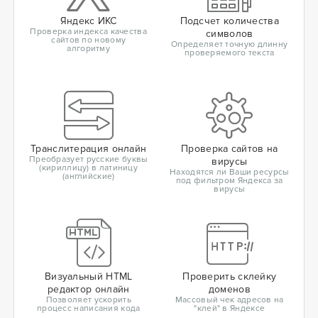
Яндекс ИКС
Подсчет количества
Проверка индекса качества
символов
сайтов по новому
Определяет точную длинну
алгоритму
проверяемого текста
Транслитерация онлайн
Проверка сайтов на
Преобразует русские буквы
вирусы
(кириллицу) в латиницу
Находятся ли Ваши ресурсы
(английские)
под фильтром Яндекса за
вирусы
Визуальный HTML
Проверить склейку
редактор онлайн
доменов
Позволяет ускорить
Массовый чек адресов на
процесс написания кода
"клей" в Яндексе