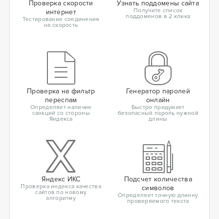
Проверка скорости
Узнать поддомены сайта
Получите список
интернет
поддоменов в 2 клика
Тестирование соединения
на скорость
Проверка на фильтр
Генератор паролей
переспам
онлайн
Определяет наличие
Быстро придумает
санкций со стороны
безопасный пароль нужной
Яндекса
длины
Яндекс ИКС
Подсчет количества
Проверка индекса качества
символов
сайтов по новому
Определяет точную длинну
алгоритму
проверяемого текста