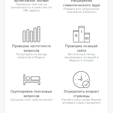
Антиплагиат онлайн
Расширение
Проверка текстов на
семантического ядра
уникальность и качество по
Найдем все упущенные
URL адресу
ключевые запросы!
Проверка частотности
Проверка позиций
запросов
сайта
Популярность ввода
Бесплатный чекер
запросов в Яндекс
занимаемых позиций в
Яндекс и Google
Группировка поисковых
Определить возраст
запросов
страницы
Сеошник спит, работа кипит!
Узнайте дату, когда Яндекс
впервые нашел документ