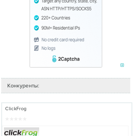
Конкуренты:
СlickFrog