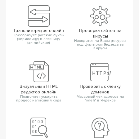
Транслитерация онлайн
Проверка сайтов на
Преобразует русские буквы
вирусы
(кириллицу) в латиницу
Находятся ли Ваши ресурсы
(английские)
под фильтром Яндекса за
вирусы
Визуальный HTML
Проверить склейку
редактор онлайн
доменов
Позволяет ускорить
Массовый чек адресов на
процесс написания кода
"клей" в Яндексе