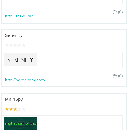
(0)
http://raskruty.ru
Serenity
(0)
http://serenity.agency
MainSpy