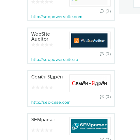
(0)
http://seopowersuite.com
WebSite
Auditor
(0)
http://seopowersuite.ru
Семён Ядрён
(0)
http://seo-case.com
SEMparser
(0)