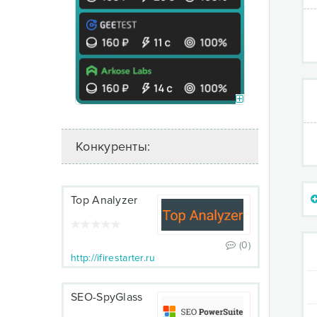
Конкуренты:
Top Analyzer
(0)
http://ifirestarter.ru
SEO-SpyGlass