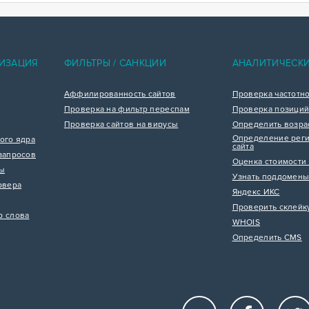
ИЗАЦИЯ
ФИЛЬТРЫ / САНКЦИИ
АНАЛИТИЧЕСК
Аффилированность сайтов
Проверка частотн
Проверка на фильтр переспам
Проверка позиций
Проверка сайтов на вирусы
Определить возра
Определение реги
ого ядра
сайта
запросов
Оценка стоимости 
цы
Узнать поддомены
рвера
Яндекс ИКС
Проверить склейк
р слова
WHOIS
Определить CMS