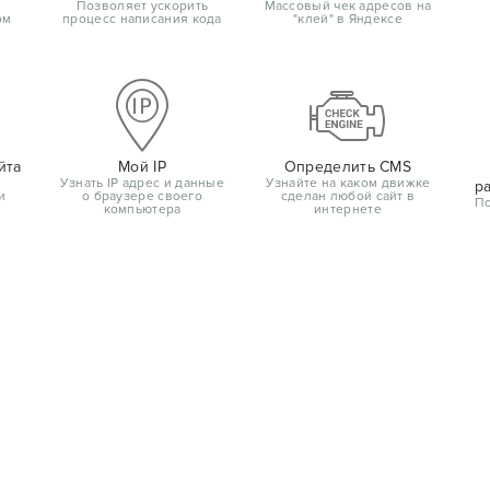
Позволяет ускорить
Массовый чек адресов на
ом
процесс написания кода
"клей" в Яндексе
йта
Мой IP
Определить CMS
Узнать IP адрес и данные
Узнайте на каком движке
р
и
о браузере своего
сделан любой сайт в
По
компьютера
интернете