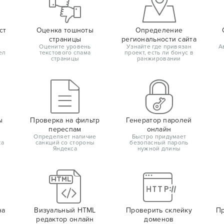
ст
Оценка тошноты
Определение
страницы
региональности сайта
Оцените уровень
Узнайте где привязан
А
ел
текстового спама
проект, есть ли бонус в
страницы
ранжировании
ы
Проверка на фильтр
Генератор паролей
переспам
онлайн
Определяет наличие
Быстро придумает
ка
санкций со стороны
безопасный пароль
Яндекса
нужной длины
на
Визуальный HTML
Проверить склейку
Пр
редактор онлайн
доменов