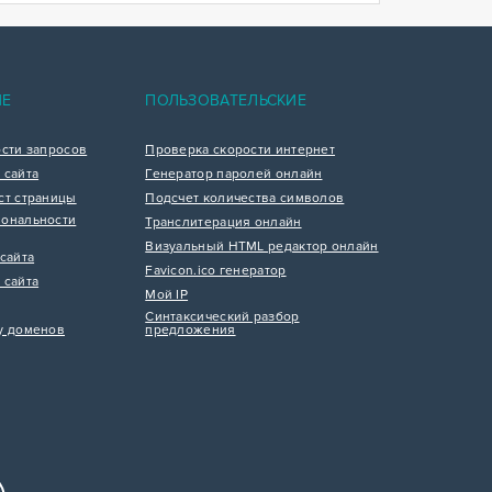
ИЕ
ПОЛЬЗОВАТЕЛЬСКИЕ
ости запросов
Проверка скорости интернет
 сайта
Генератор паролей онлайн
ст страницы
Подсчет количества символов
ональности
Транслитерация онлайн
Визуальный HTML редактор онлайн
сайта
Favicon.ico генератор
 сайта
Мой IP
Синтаксический разбор
у доменов
предложения