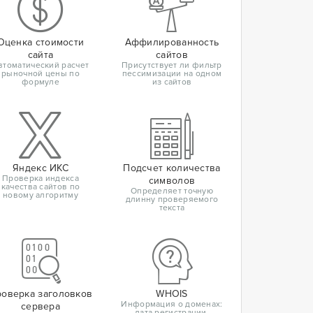
Оценка стоимости
Аффилированность
сайта
сайтов
втоматический расчет
Присутствует ли фильтр
рыночной цены по
пессимизации на одном
формуле
из сайтов
Яндекс ИКС
Подсчет количества
Проверка индекса
символов
качества сайтов по
Определяет точную
новому алгоритму
длинну проверяемого
текста
оверка заголовков
WHOIS
Информация о доменах:
сервера
дата регистрации,