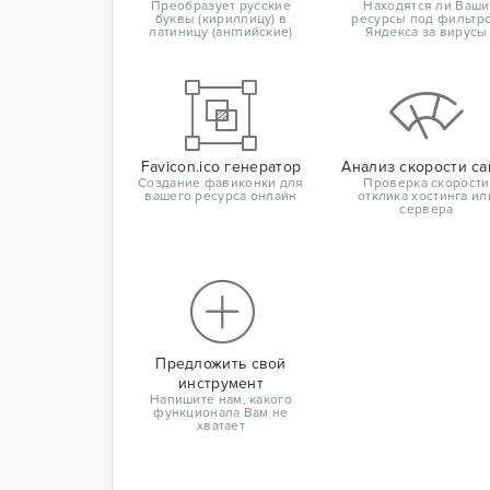
Преобразует русские
Находятся ли Ваши
буквы (кириллицу) в
ресурсы под фильтр
латиницу (английские)
Яндекса за вирусы
Favicon.ico генератор
Анализ скорости са
Создание фавиконки для
Проверка скорости
вашего ресурса онлайн
отклика хостинга ил
сервера
Предложить свой
инструмент
Напишите нам, какого
функционала Вам не
хватает