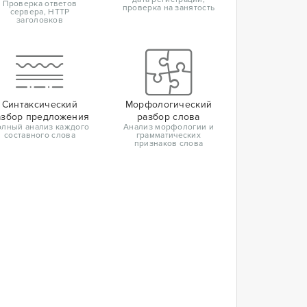
Проверка ответов
проверка на занятость
сервера, HTTP
заголовков
Синтаксический
Морфологический
азбор предложения
разбор слова
лный анализ каждого
Анализ морфологии и
составного слова
грамматических
признаков слова