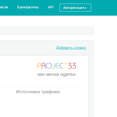
висов
Букмарклеты
API
Авторизация
Добавить сервис
Источники трафика