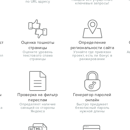
по URL адресу
ключевые запросы!
ст
Оценка тошноты
Определение
страницы
региональности сайта
Оцените уровень
Узнайте где привязан
А
ел
текстового спама
проект, есть ли бонус в
страницы
ранжировании
ы
Проверка на фильтр
Генератор паролей
переспам
онлайн
Определяет наличие
Быстро придумает
ка
санкций со стороны
безопасный пароль
Яндекса
нужной длины