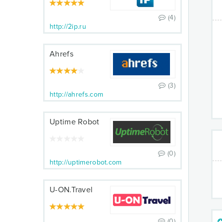
(4)
http://2ip.ru
Ahrefs
(3)
http://ahrefs.com
Uptime Robot
(0)
http://uptimerobot.com
U-ON.Travel
(0)