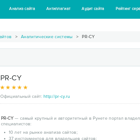
Анализ сайта
Антиплагиат
Аудит сайта
Рейтинг сер
айтов
Аналитические системы
PR-CY
PR-CY
Официальный сайт:
http://pr-cy.ru
PR-CY
— самый крупный и авторитетный в Рунете портал владель
специалистов:
10 лет на рынке анализа сайтов;
37 инструментов для владельцев сайтов;