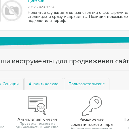
Дмитрий
29.12.2023 16:54
Нравится функция анализа страниц с фильтрами дл
страницах и сразу исправлять. Позиции показывае
подключили тариф.
ши инструменты для продвижения сай
/ Санкции
Аналитические
Пользовательские
Антиплагиат онлайн
Расширение
Пр
Проверка текстов на
семантического ядра
кие
уникальность и качество
Найдем все упущенные