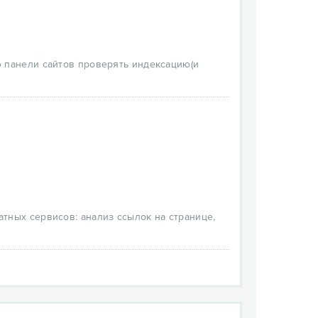
 др.
йс, пинг.
и поискового робота.
ость интернета.
воих текстов на сайте.
 панели сайтов проверять индексацию(и
тных сервисов: анализ ссылок на странице,