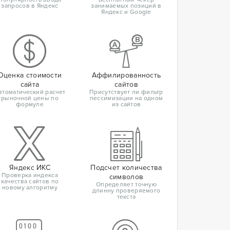
запросов в Яндекс
занимаемых позиций в
Яндекс и Google
Оценка стоимости
Аффилированность
сайта
сайтов
втоматический расчет
Присутствует ли фильтр
рыночной цены по
пессимизации на одном
формуле
из сайтов
Яндекс ИКС
Подсчет количества
Проверка индекса
символов
качества сайтов по
Определяет точную
новому алгоритму
длинну проверяемого
текста