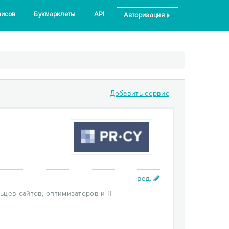
висов
Букмарклеты
API
Авторизация
Добавить сервис
цев сайтов, оптимизаторов и IT-