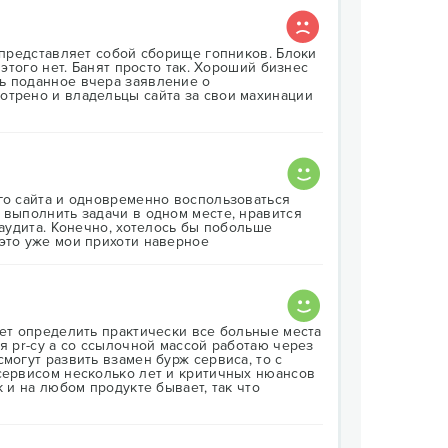
в представляет собой сборище гопников. Блоки
 этого нет. Банят просто так. Хороший бизнес
ь поданное вчера заявление о
отрено и владельцы сайта за свои махинации
го сайта и одновременно воспользоваться
 выполнить задачи в одном месте, нравится
 аудита. Конечно, хотелось бы побольше
это уже мои прихоти наверное
ает определить практически все больные места
я pr-cy а со ссылочной массой работаю через
могут развить взамен бурж сервиса, то с
 сервисом несколько лет и критичных нюансов
к и на любом продукте бывает, так что