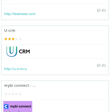
(0)
http://teamwox.com
U-crm
(0)
http://u-crm.ru
mybi connect - ...