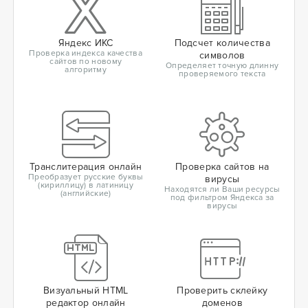
Яндекс ИКС
Подсчет количества
Проверка индекса качества
символов
сайтов по новому
Определяет точную длинну
алгоритму
проверяемого текста
Транслитерация онлайн
Проверка сайтов на
Преобразует русские буквы
вирусы
(кириллицу) в латиницу
Находятся ли Ваши ресурсы
(английские)
под фильтром Яндекса за
вирусы
Визуальный HTML
Проверить склейку
редактор онлайн
доменов