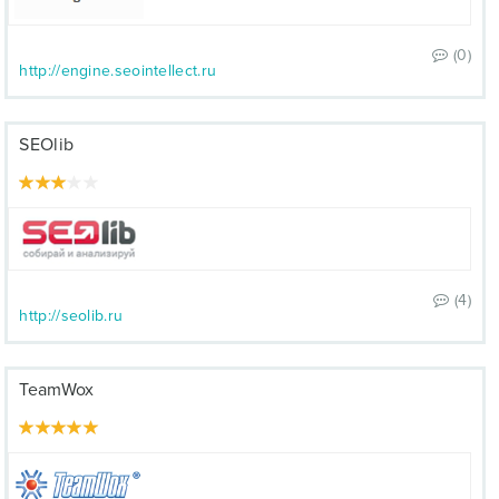
(0)
http://engine.seointellect.ru
SEOlib
(4)
http://seolib.ru
TeamWox