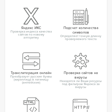
Яндекс ИКС
Подсчет количества
Проверка индекса качества
символов
сайтов по новому
Определяет точную длинну
алгоритму
проверяемого текста
Транслитерация онлайн
Проверка сайтов на
Преобразует русские буквы
вирусы
(кириллицу) в латиницу
Находятся ли Ваши ресурсы
(английские)
под фильтром Яндекса за
вирусы