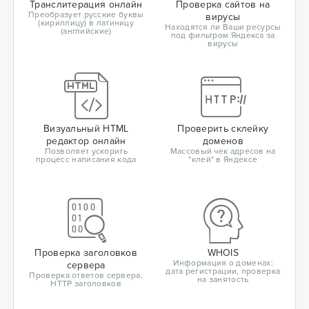
Транслитерация онлайн
Проверка сайтов на
Преобразует русские буквы
вирусы
(кириллицу) в латиницу
Находятся ли Ваши ресурсы
(английские)
под фильтром Яндекса за
вирусы
Визуальный HTML
Проверить склейку
редактор онлайн
доменов
Позволяет ускорить
Массовый чек адресов на
процесс написания кода
"клей" в Яндексе
Проверка заголовков
WHOIS
Информация о доменах:
сервера
дата регистрации, проверка
Проверка ответов сервера,
на занятость
HTTP заголовков