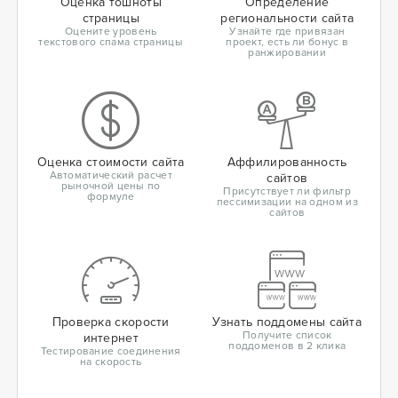
Оценка тошноты
Определение
страницы
региональности сайта
Оцените уровень
Узнайте где привязан
текстового спама страницы
проект, есть ли бонус в
ранжировании
Оценка стоимости сайта
Аффилированность
Автоматический расчет
сайтов
рыночной цены по
Присутствует ли фильтр
формуле
пессимизации на одном из
сайтов
Проверка скорости
Узнать поддомены сайта
Получите список
интернет
поддоменов в 2 клика
Тестирование соединения
на скорость