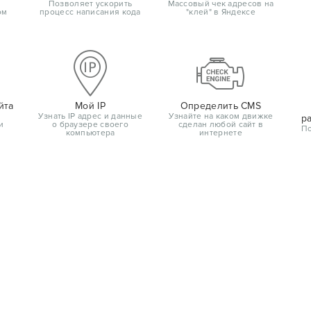
Позволяет ускорить
Массовый чек адресов на
ом
процесс написания кода
"клей" в Яндексе
йта
Мой IP
Определить CMS
Узнать IP адрес и данные
Узнайте на каком движке
р
и
о браузере своего
сделан любой сайт в
По
компьютера
интернете