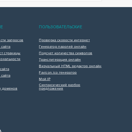
ИЕ
ПОЛЬЗОВАТЕЛЬСКИЕ
ости запросов
Проверка скорости интернет
 сайта
Генератор паролей онлайн
ст страницы
Подсчет количества символов
ональности
Транслитерация онлайн
Визуальный HTML редактор онлайн
сайта
Favicon.ico генератор
 сайта
Мой IP
Синтаксический разбор
у доменов
предложения