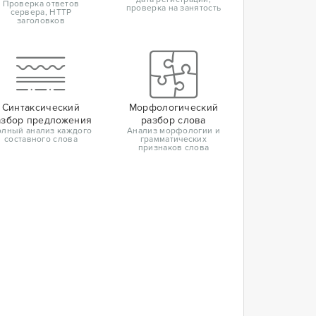
Проверка ответов
проверка на занятость
сервера, HTTP
заголовков
Синтаксический
Морфологический
азбор предложения
разбор слова
лный анализ каждого
Анализ морфологии и
составного слова
грамматических
признаков слова