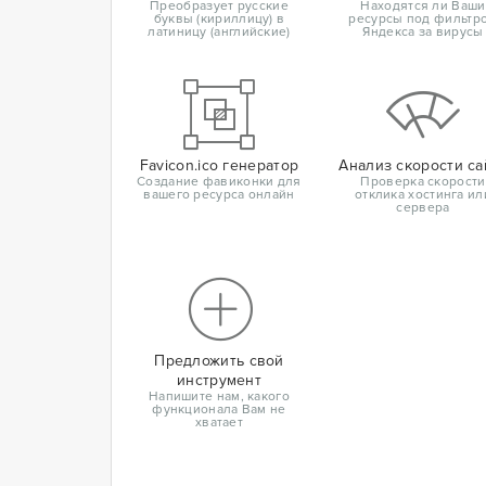
Преобразует русские
Находятся ли Ваши
буквы (кириллицу) в
ресурсы под фильтр
латиницу (английские)
Яндекса за вирусы
Favicon.ico генератор
Анализ скорости са
Создание фавиконки для
Проверка скорости
вашего ресурса онлайн
отклика хостинга ил
сервера
Предложить свой
инструмент
Напишите нам, какого
функционала Вам не
хватает