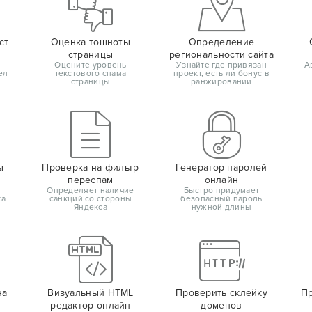
ст
Оценка тошноты
Определение
страницы
региональности сайта
Оцените уровень
Узнайте где привязан
А
ел
текстового спама
проект, есть ли бонус в
страницы
ранжировании
ы
Проверка на фильтр
Генератор паролей
переспам
онлайн
Определяет наличие
Быстро придумает
ка
санкций со стороны
безопасный пароль
Яндекса
нужной длины
на
Визуальный HTML
Проверить склейку
Пр
редактор онлайн
доменов