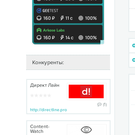
Конкуренты:
Директ Лайн
(1)
http://directline.pro
Content-
Watch