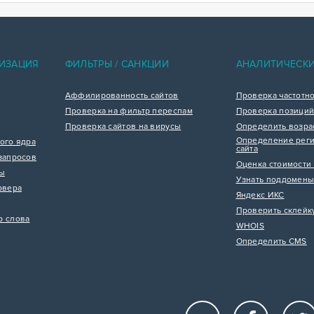
ИЗАЦИЯ
ФИЛЬТРЫ / САНКЦИИ
АНАЛИТИЧЕСК
Аффилированность сайтов
Проверка частотн
Проверка на фильтр переспам
Проверка позиций
Проверка сайтов на вирусы
Определить возра
Определение реги
ого ядра
сайта
запросов
Оценка стоимости 
цы
Узнать поддомены
рвера
Яндекс ИКС
Проверить склейк
р слова
WHOIS
Определить CMS