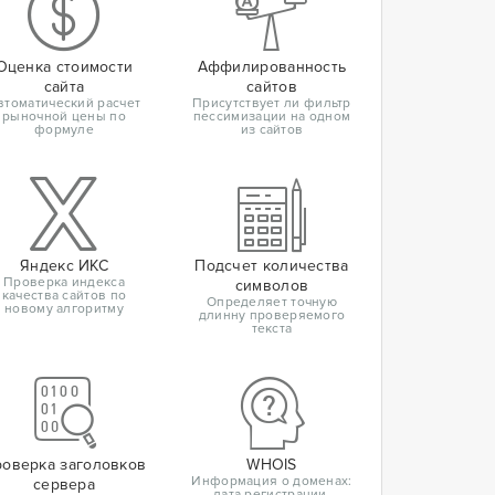
Оценка стоимости
Аффилированность
сайта
сайтов
втоматический расчет
Присутствует ли фильтр
рыночной цены по
пессимизации на одном
формуле
из сайтов
Яндекс ИКС
Подсчет количества
Проверка индекса
символов
качества сайтов по
Определяет точную
новому алгоритму
длинну проверяемого
текста
оверка заголовков
WHOIS
Информация о доменах:
сервера
дата регистрации,