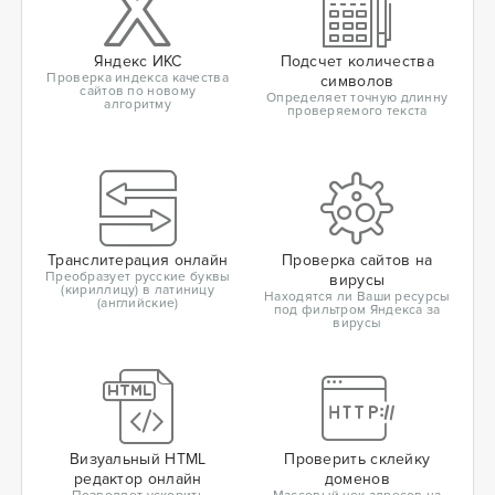
Яндекс ИКС
Подсчет количества
Проверка индекса качества
символов
сайтов по новому
Определяет точную длинну
алгоритму
проверяемого текста
Транслитерация онлайн
Проверка сайтов на
Преобразует русские буквы
вирусы
(кириллицу) в латиницу
Находятся ли Ваши ресурсы
(английские)
под фильтром Яндекса за
вирусы
Визуальный HTML
Проверить склейку
редактор онлайн
доменов