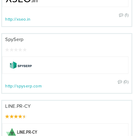
(1)
http://xseo.in
SpySerp
(0)
http://spyserp.com
LINE.PR-CY