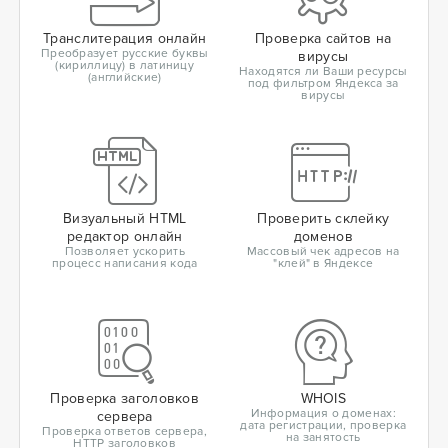
Транслитерация онлайн
Проверка сайтов на
Преобразует русские буквы
вирусы
(кириллицу) в латиницу
Находятся ли Ваши ресурсы
(английские)
под фильтром Яндекса за
вирусы
Визуальный HTML
Проверить склейку
редактор онлайн
доменов
Позволяет ускорить
Массовый чек адресов на
процесс написания кода
"клей" в Яндексе
Проверка заголовков
WHOIS
Информация о доменах:
сервера
дата регистрации, проверка
Проверка ответов сервера,
на занятость
HTTP заголовков