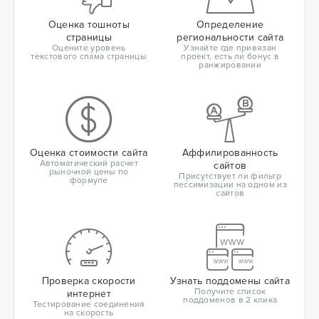
Оценка тошноты
Определение
страницы
региональности сайта
Оцените уровень
Узнайте где привязан
текстового спама страницы
проект, есть ли бонус в
ранжировании
Оценка стоимости сайта
Аффилированность
Автоматический расчет
сайтов
рыночной цены по
Присутствует ли фильтр
формуле
пессимизации на одном из
сайтов
Проверка скорости
Узнать поддомены сайта
Получите список
интернет
поддоменов в 2 клика
Тестирование соединения
на скорость