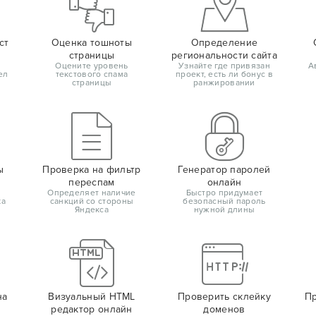
ст
Оценка тошноты
Определение
страницы
региональности сайта
Оцените уровень
Узнайте где привязан
А
ел
текстового спама
проект, есть ли бонус в
страницы
ранжировании
ы
Проверка на фильтр
Генератор паролей
переспам
онлайн
Определяет наличие
Быстро придумает
ка
санкций со стороны
безопасный пароль
Яндекса
нужной длины
на
Визуальный HTML
Проверить склейку
Пр
редактор онлайн
доменов