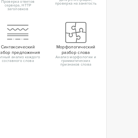
Проверка ответов
проверка на занятость
сервера, HTTP
заголовков
Синтаксический
Морфологический
азбор предложения
разбор слова
лный анализ каждого
Анализ морфологии и
составного слова
грамматических
признаков слова