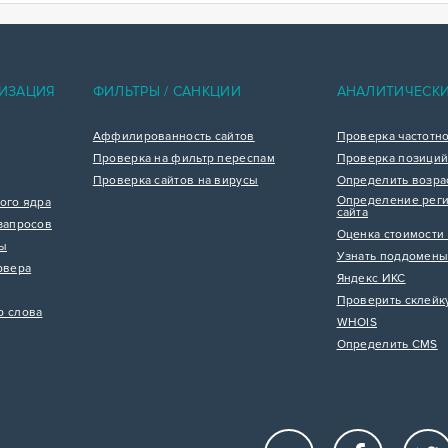
ИЗАЦИЯ
ФИЛЬТРЫ / САНКЦИИ
АНАЛИТИЧЕСК
Аффилированность сайтов
Проверка частотн
Проверка на фильтр переспам
Проверка позиций
Проверка сайтов на вирусы
Определить возра
Определение реги
ого ядра
сайта
запросов
Оценка стоимости 
цы
Узнать поддомены
рвера
Яндекс ИКС
Проверить склейк
р слова
WHOIS
Определить CMS