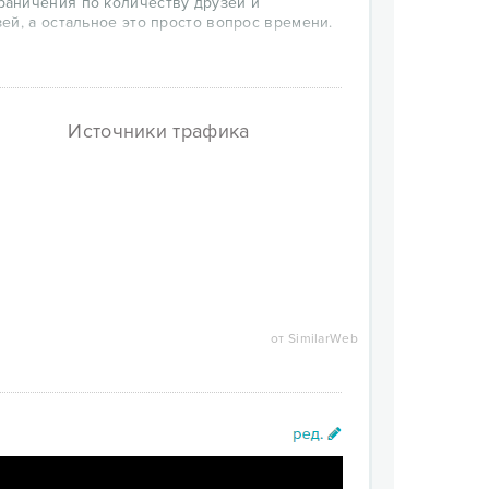
аничения по количеству друзей и
ей, а остальное это просто вопрос времени.
своим друзьям.
и 500+ различных сообщений.
Источники трафика
от SimilarWeb