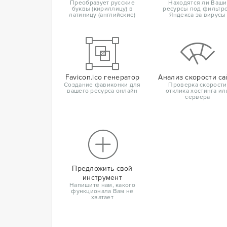
Преобразует русские
Находятся ли Ваши
буквы (кириллицу) в
ресурсы под фильтр
латиницу (английские)
Яндекса за вирусы
Favicon.ico генератор
Анализ скорости са
Создание фавиконки для
Проверка скорости
вашего ресурса онлайн
отклика хостинга ил
сервера
Предложить свой
инструмент
Напишите нам, какого
функционала Вам не
хватает