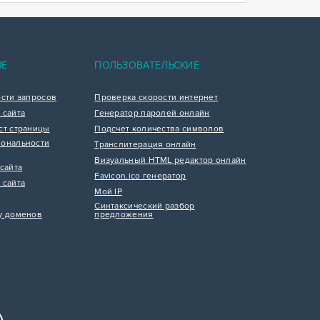
ИЕ
ПОЛЬЗОВАТЕЛЬСКИЕ
ости запросов
Проверка скорости интернет
 сайта
Генератор паролей онлайн
ст страницы
Подсчет количества символов
ональности
Транслитерация онлайн
Визуальный HTML редактор онлайн
сайта
Favicon.ico генератор
 сайта
Мой IP
Синтаксический разбор
у доменов
предложения