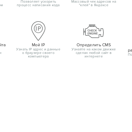
Позволяет ускорить
Массовый чек адресов на
ом
процесс написания кода
"клей" в Яндексе
йта
Мой IP
Определить CMS
Узнать IP адрес и данные
Узнайте на каком движке
р
и
о браузере своего
сделан любой сайт в
По
компьютера
интернете