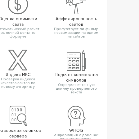
Оценка стоимости
Аффилированность
сайта
сайтов
втоматический расчет
Присутствует ли фильтр
рыночной цены по
пессимизации на одном
формуле
из сайтов
Яндекс ИКС
Подсчет количества
Проверка индекса
символов
качества сайтов по
Определяет точную
новому алгоритму
длинну проверяемого
текста
оверка заголовков
WHOIS
Информация о доменах:
сервера
дата регистрации,