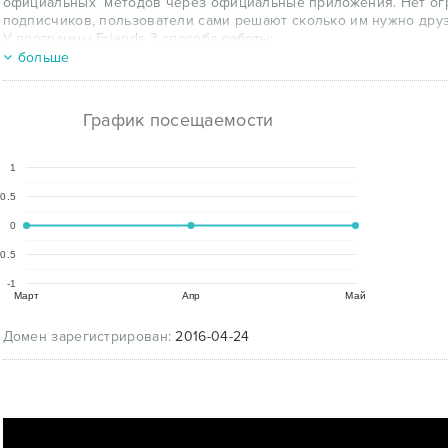
официальных методов через официальные приложения. Нет огр
подписчиков, пользователи сами решают сколько им нужно друз
У программы Friends 3 способа работы:
больше
1. Взаимодействие со всеми участниками программы.
2. Каждый участник программы автоматически рекомендует Вас 
3. Разнообразный флуд по целевым группам, более 300 групп 
График посещаемости
1
0.5
0
-0.5
-1
Март
Апр
Май
Домен зарегистрирован:
2016-04-24