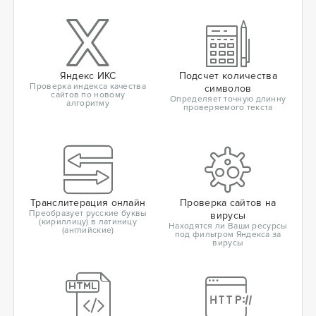
Яндекс ИКС
Подсчет количества
Проверка индекса качества
символов
сайтов по новому
Определяет точную длинну
алгоритму
проверяемого текста
Транслитерация онлайн
Проверка сайтов на
Преобразует русские буквы
вирусы
(кириллицу) в латиницу
Находятся ли Ваши ресурсы
(английские)
под фильтром Яндекса за
вирусы