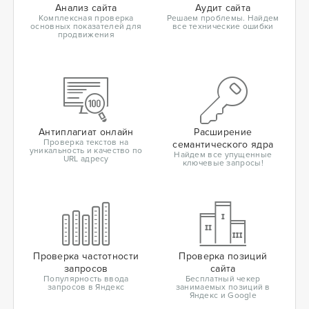
Анализ сайта
Аудит сайта
Комплексная проверка
Решаем проблемы. Найдем
основных показателей для
все технические ошибки
продвижения
Антиплагиат онлайн
Расширение
Проверка текстов на
семантического ядра
уникальность и качество по
Найдем все упущенные
URL адресу
ключевые запросы!
Проверка частотности
Проверка позиций
запросов
сайта
Популярность ввода
Бесплатный чекер
запросов в Яндекс
занимаемых позиций в
Яндекс и Google