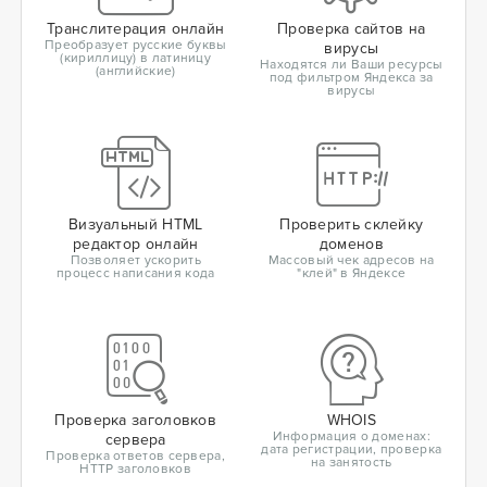
Транслитерация онлайн
Проверка сайтов на
Преобразует русские буквы
вирусы
(кириллицу) в латиницу
Находятся ли Ваши ресурсы
(английские)
под фильтром Яндекса за
вирусы
Визуальный HTML
Проверить склейку
редактор онлайн
доменов
Позволяет ускорить
Массовый чек адресов на
процесс написания кода
"клей" в Яндексе
Проверка заголовков
WHOIS
Информация о доменах:
сервера
дата регистрации, проверка
Проверка ответов сервера,
на занятость
HTTP заголовков