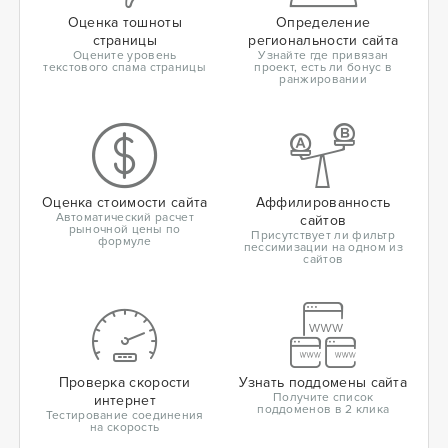
Оценка тошноты
Определение
страницы
региональности сайта
Оцените уровень
Узнайте где привязан
текстового спама страницы
проект, есть ли бонус в
ранжировании
Оценка стоимости сайта
Аффилированность
Автоматический расчет
сайтов
рыночной цены по
Присутствует ли фильтр
формуле
пессимизации на одном из
сайтов
Проверка скорости
Узнать поддомены сайта
Получите список
интернет
поддоменов в 2 клика
Тестирование соединения
на скорость