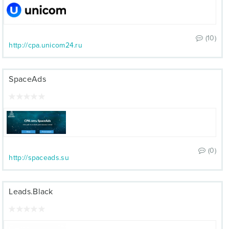
(10)
http://cpa.unicom24.ru
SpaceAds
(0)
http://spaceads.su
Leads.Black