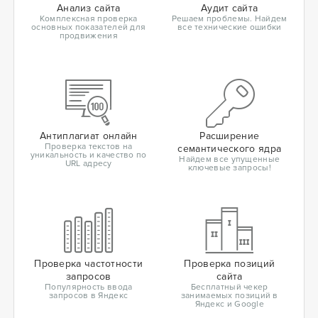
Анализ сайта
Аудит сайта
Комплексная проверка
Решаем проблемы. Найдем
основных показателей для
все технические ошибки
продвижения
Антиплагиат онлайн
Расширение
Проверка текстов на
семантического ядра
уникальность и качество по
Найдем все упущенные
URL адресу
ключевые запросы!
Проверка частотности
Проверка позиций
запросов
сайта
Популярность ввода
Бесплатный чекер
запросов в Яндекс
занимаемых позиций в
Яндекс и Google