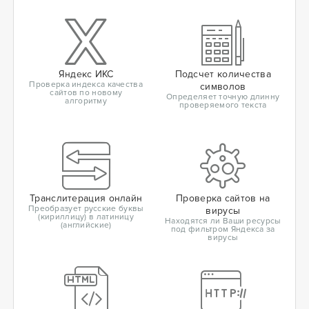
Яндекс ИКС
Подсчет количества
Проверка индекса качества
символов
сайтов по новому
Определяет точную длинну
алгоритму
проверяемого текста
Транслитерация онлайн
Проверка сайтов на
Преобразует русские буквы
вирусы
(кириллицу) в латиницу
Находятся ли Ваши ресурсы
(английские)
под фильтром Яндекса за
вирусы