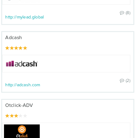
(8)
http://mylead.global
Adcash
(2)
http://adcash.com
Otclick-ADV