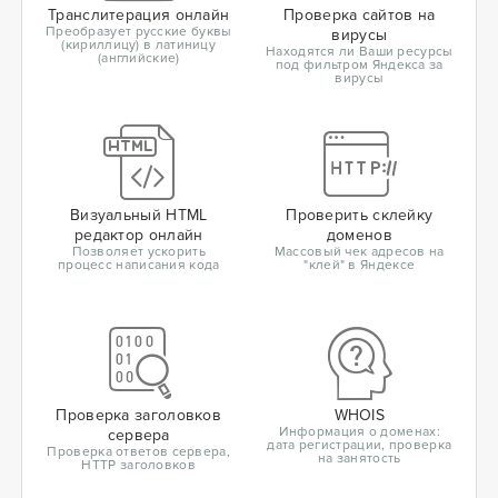
Транслитерация онлайн
Проверка сайтов на
Преобразует русские буквы
вирусы
(кириллицу) в латиницу
Находятся ли Ваши ресурсы
(английские)
под фильтром Яндекса за
вирусы
Визуальный HTML
Проверить склейку
редактор онлайн
доменов
Позволяет ускорить
Массовый чек адресов на
процесс написания кода
"клей" в Яндексе
Проверка заголовков
WHOIS
Информация о доменах:
сервера
дата регистрации, проверка
Проверка ответов сервера,
на занятость
HTTP заголовков