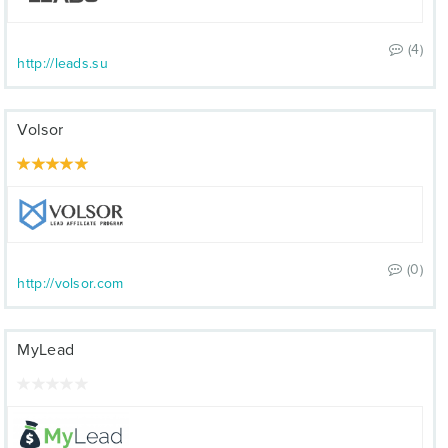
(4)
http://leads.su
Volsor
(0)
http://volsor.com
MyLead