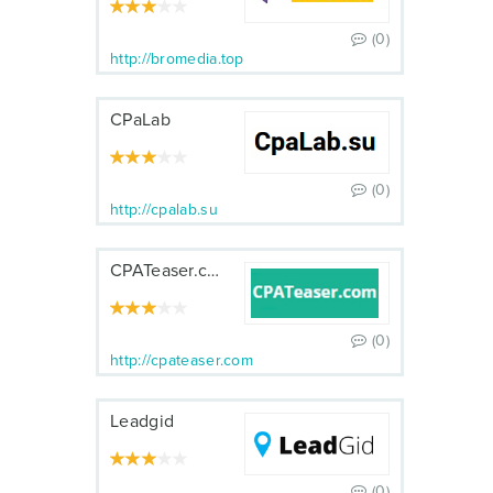
(0)
http://bromedia.top
CPaLab
(0)
http://cpalab.su
CPATeaser.com
(0)
http://cpateaser.com
Leadgid
(0)