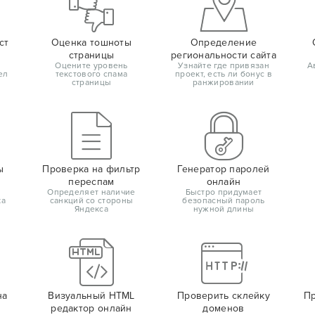
ст
Оценка тошноты
Определение
страницы
региональности сайта
Оцените уровень
Узнайте где привязан
А
ел
текстового спама
проект, есть ли бонус в
страницы
ранжировании
ы
Проверка на фильтр
Генератор паролей
переспам
онлайн
Определяет наличие
Быстро придумает
ка
санкций со стороны
безопасный пароль
Яндекса
нужной длины
на
Визуальный HTML
Проверить склейку
Пр
редактор онлайн
доменов