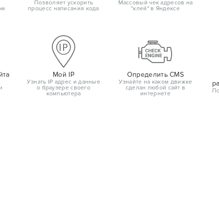
Позволяет ускорить
Массовый чек адресов на
ом
процесс написания кода
"клей" в Яндексе
йта
Мой IP
Определить CMS
Узнать IP адрес и данные
Узнайте на каком движке
р
и
о браузере своего
сделан любой сайт в
По
компьютера
интернете