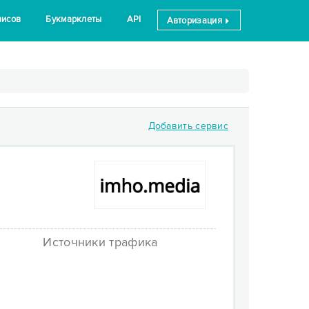
висов
Букмарклеты
API
Авторизация
Добавить сервис
Источники трафика