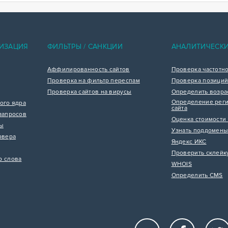
ИЗАЦИЯ
ФИЛЬТРЫ / САНКЦИИ
АНАЛИТИЧЕСК
Аффилированность сайтов
Проверка частотн
Проверка на фильтр переспам
Проверка позиций
Проверка сайтов на вирусы
Определить возра
Определение реги
ого ядра
сайта
запросов
Оценка стоимости 
цы
Узнать поддомены
рвера
Яндекс ИКС
Проверить склейк
р слова
WHOIS
Определить CMS