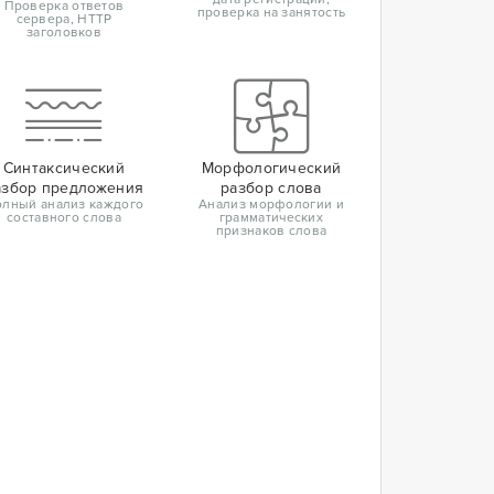
Проверка ответов
проверка на занятость
сервера, HTTP
заголовков
Синтаксический
Морфологический
азбор предложения
разбор слова
лный анализ каждого
Анализ морфологии и
составного слова
грамматических
признаков слова