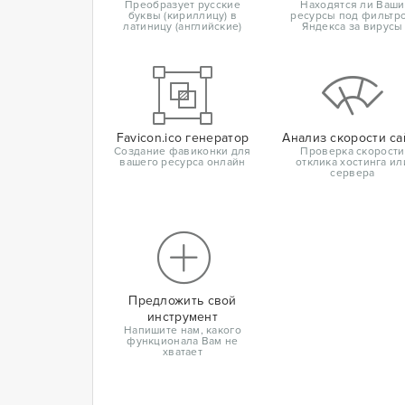
Преобразует русские
Находятся ли Ваши
буквы (кириллицу) в
ресурсы под фильтр
латиницу (английские)
Яндекса за вирусы
Favicon.ico генератор
Анализ скорости са
Создание фавиконки для
Проверка скорости
вашего ресурса онлайн
отклика хостинга ил
сервера
Предложить свой
инструмент
Напишите нам, какого
функционала Вам не
хватает