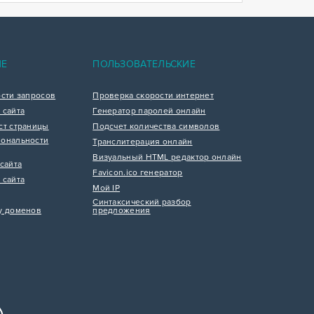
ИЕ
ПОЛЬЗОВАТЕЛЬСКИЕ
ости запросов
Проверка скорости интернет
 сайта
Генератор паролей онлайн
ст страницы
Подсчет количества символов
ональности
Транслитерация онлайн
Визуальный HTML редактор онлайн
сайта
Favicon.ico генератор
 сайта
Мой IP
Синтаксический разбор
у доменов
предложения