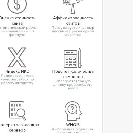
Оценка стоимости
Аффилированность
сайта
сайтов
втоматический расчет
Присутствует ли фильтр
рыночной цены по
пессимизации на одном
формуле
из сайтов
Яндекс ИКС
Подсчет количества
Проверка индекса
символов
качества сайтов по
Определяет точную
новому алгоритму
длинну проверяемого
текста
оверка заголовков
WHOIS
Информация о доменах:
сервера
дата регистрации,