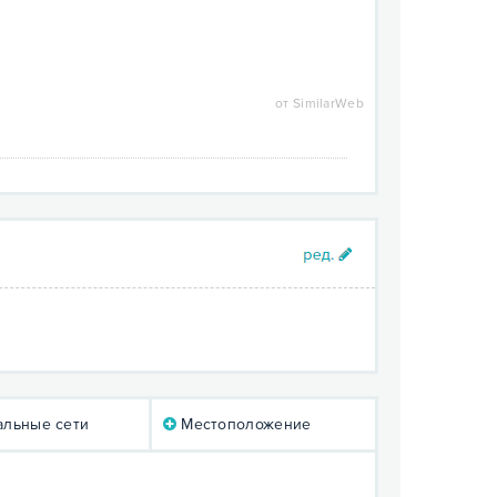
от SimilarWeb
льные сети
Местоположение