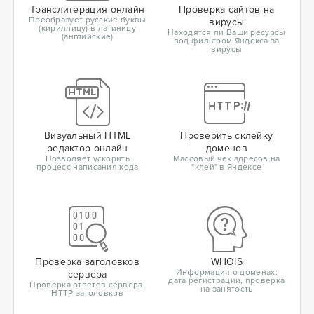
Транслитерация онлайн
Проверка сайтов на
Преобразует русские буквы
вирусы
(кириллицу) в латиницу
Находятся ли Ваши ресурсы
(английские)
под фильтром Яндекса за
вирусы
Визуальный HTML
Проверить склейку
редактор онлайн
доменов
Позволяет ускорить
Массовый чек адресов на
процесс написания кода
"клей" в Яндексе
Проверка заголовков
WHOIS
Информация о доменах:
сервера
дата регистрации, проверка
Проверка ответов сервера,
на занятость
HTTP заголовков