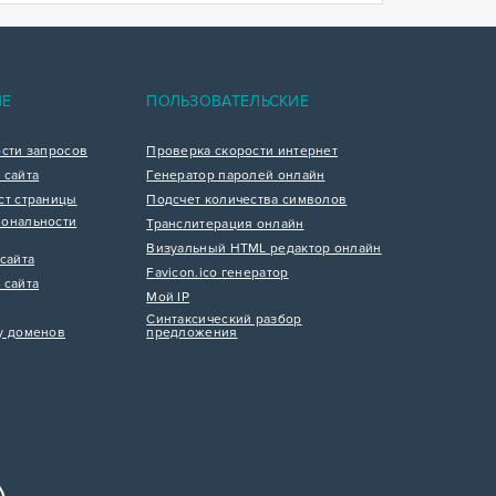
ИЕ
ПОЛЬЗОВАТЕЛЬСКИЕ
ости запросов
Проверка скорости интернет
 сайта
Генератор паролей онлайн
ст страницы
Подсчет количества символов
ональности
Транслитерация онлайн
Визуальный HTML редактор онлайн
сайта
Favicon.ico генератор
 сайта
Мой IP
Синтаксический разбор
у доменов
предложения