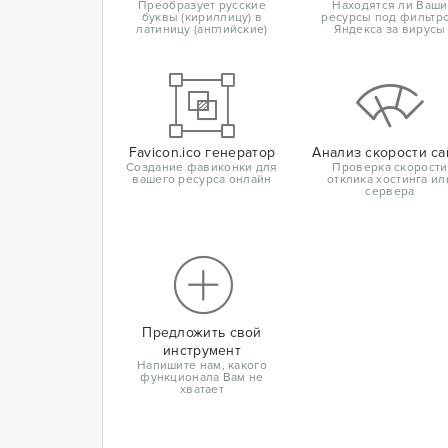
Преобразует русские
Находятся ли Ваши
буквы (кириллицу) в
ресурсы под фильтр
латиницу (английские)
Яндекса за вирусы
Favicon.ico генератор
Анализ скорости са
Создание фавиконки для
Проверка скорости
вашего ресурса онлайн
отклика хостинга ил
сервера
Предложить свой
инструмент
Напишите нам, какого
функционала Вам не
хватает