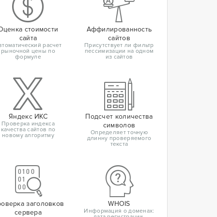
Оценка стоимости
Аффилированность
сайта
сайтов
втоматический расчет
Присутствует ли фильтр
рыночной цены по
пессимизации на одном
формуле
из сайтов
Яндекс ИКС
Подсчет количества
Проверка индекса
символов
качества сайтов по
Определяет точную
новому алгоритму
длинну проверяемого
текста
оверка заголовков
WHOIS
Информация о доменах:
сервера
дата регистрации,