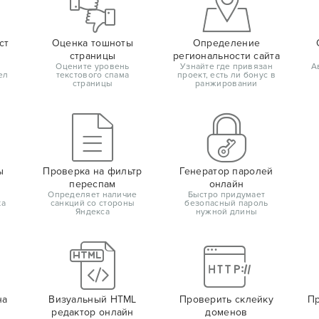
ст
Оценка тошноты
Определение
страницы
региональности сайта
Оцените уровень
Узнайте где привязан
А
ел
текстового спама
проект, есть ли бонус в
страницы
ранжировании
ы
Проверка на фильтр
Генератор паролей
переспам
онлайн
Определяет наличие
Быстро придумает
ка
санкций со стороны
безопасный пароль
Яндекса
нужной длины
на
Визуальный HTML
Проверить склейку
Пр
редактор онлайн
доменов