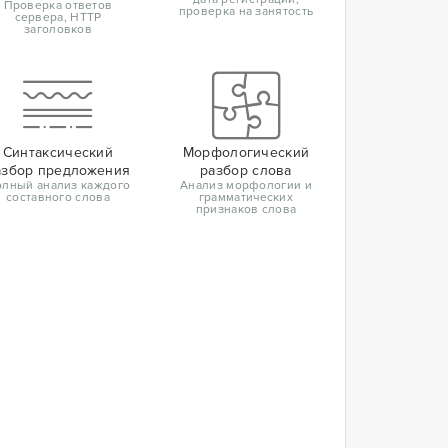
Проверка ответов
проверка на занятость
сервера, HTTP
заголовков
Синтаксический
Морфологический
азбор предложения
разбор слова
лный анализ каждого
Анализ морфологии и
составного слова
грамматических
признаков слова