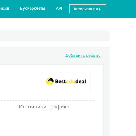
висов
Букмарклеты
API
Авторизация
Добавить сервис
Источники трафика