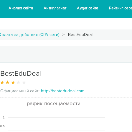
Анализ сайта
Антиплагиат
Аудит сайта
Рейтинг сер
Оплата за действие (CPA сети)
BestEduDeal
BestEduDeal
Официальный сайт:
http://bestedudeal.com
График посещаемости
1
0.5