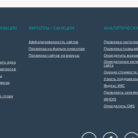
ИЗАЦИЯ
ФИЛЬТРЫ / САНКЦИИ
АНАЛИТИЧЕСК
Аффилированность сайтов
Проверка частотн
Проверка на фильтр переспам
Проверка позиций
Проверка сайтов на вирусы
Определить возра
Определение реги
ого ядра
сайта
запросов
Оценка стоимости 
цы
Узнать поддомены
рвера
Яндекс ИКС
Проверить склейк
р слова
WHOIS
Определить CMS