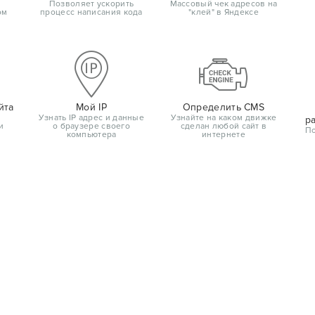
Позволяет ускорить
Массовый чек адресов на
ом
процесс написания кода
"клей" в Яндексе
йта
Мой IP
Определить CMS
Узнать IP адрес и данные
Узнайте на каком движке
р
и
о браузере своего
сделан любой сайт в
По
компьютера
интернете