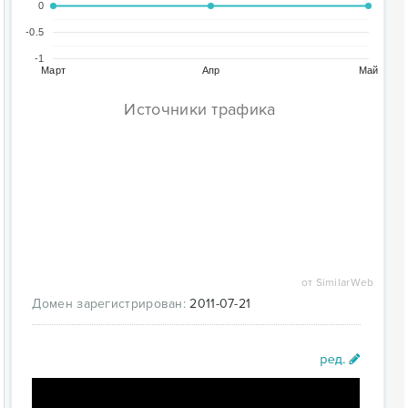
0
-0.5
-1
Март
Апр
Май
Источники трафика
от SimilarWeb
Домен зарегистрирован:
2011-07-21