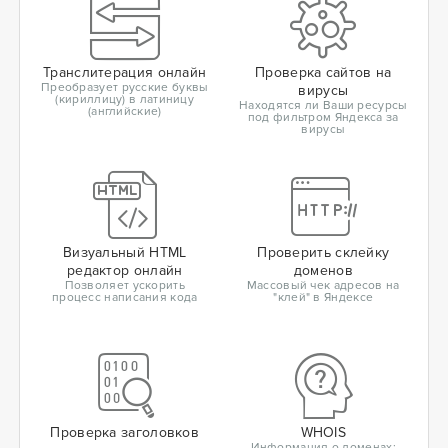
Транслитерация онлайн
Проверка сайтов на
Преобразует русские буквы
вирусы
(кириллицу) в латиницу
Находятся ли Ваши ресурсы
(английские)
под фильтром Яндекса за
вирусы
Визуальный HTML
Проверить склейку
редактор онлайн
доменов
Позволяет ускорить
Массовый чек адресов на
процесс написания кода
"клей" в Яндексе
Проверка заголовков
WHOIS
Информация о доменах: