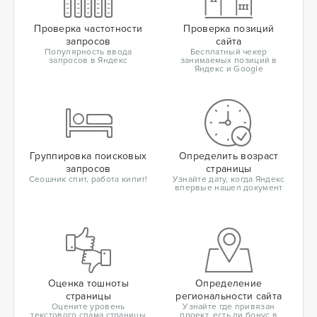
Проверка частотности
Проверка позиций
запросов
сайта
Популярность ввода
Бесплатный чекер
запросов в Яндекс
занимаемых позиций в
Яндекс и Google
Группировка поисковых
Определить возраст
запросов
страницы
Сеошник спит, работа кипит!
Узнайте дату, когда Яндекс
впервые нашел документ
Оценка тошноты
Определение
страницы
региональности сайта
Оцените уровень
Узнайте где привязан
текстового спама страницы
проект, есть ли бонус в