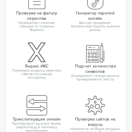
Проверка на фильтр
Генератор паролей
переспам
онлайн
Определяет наличие
Быстро придумает
санкций со стороны
безопасный пароль нужной
Яндекса
длины
Яндекс ИКС
Подсчет количества
Проверка индекса качества
символов
сайтов по новому
Определяет точную длинну
алгоритму
проверяемого текста
Транслитерация онлайн
Проверка сайтов на
Преобразует русские буквы
вирусы
(кириллицу) в латиницу
Находятся ли Ваши ресурсы
(английские)