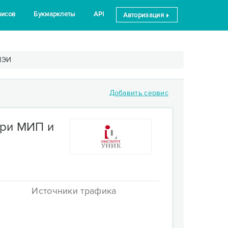
висов
Букмарклеты
API
Авторизация
МЭИ
Добавить сервис
при МИП и
Источники трафика