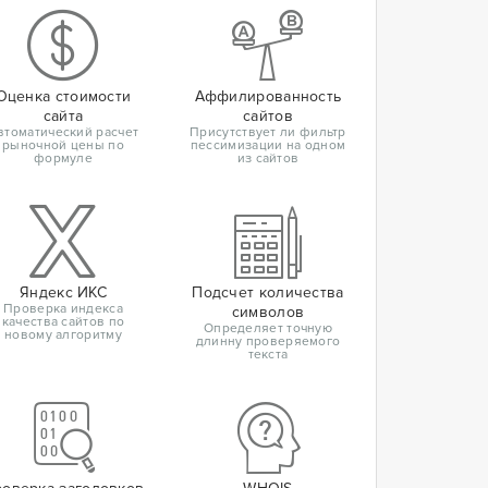
Оценка стоимости
Аффилированность
сайта
сайтов
втоматический расчет
Присутствует ли фильтр
рыночной цены по
пессимизации на одном
формуле
из сайтов
Яндекс ИКС
Подсчет количества
Проверка индекса
символов
качества сайтов по
Определяет точную
новому алгоритму
длинну проверяемого
текста