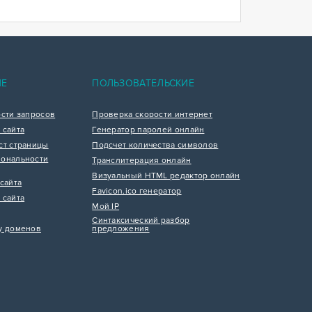
ИЕ
ПОЛЬЗОВАТЕЛЬСКИЕ
ости запросов
Проверка скорости интернет
 сайта
Генератор паролей онлайн
ст страницы
Подсчет количества символов
ональности
Транслитерация онлайн
Визуальный HTML редактор онлайн
сайта
Favicon.ico генератор
 сайта
Мой IP
Синтаксический разбор
у доменов
предложения