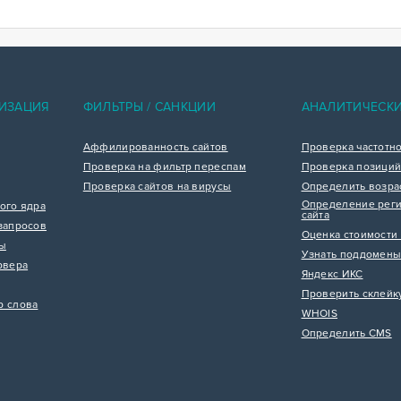
ИЗАЦИЯ
ФИЛЬТРЫ / САНКЦИИ
АНАЛИТИЧЕСК
Аффилированность сайтов
Проверка частотн
Проверка на фильтр переспам
Проверка позиций
Проверка сайтов на вирусы
Определить возра
Определение реги
ого ядра
сайта
запросов
Оценка стоимости 
цы
Узнать поддомены
рвера
Яндекс ИКС
Проверить склейк
р слова
WHOIS
Определить CMS