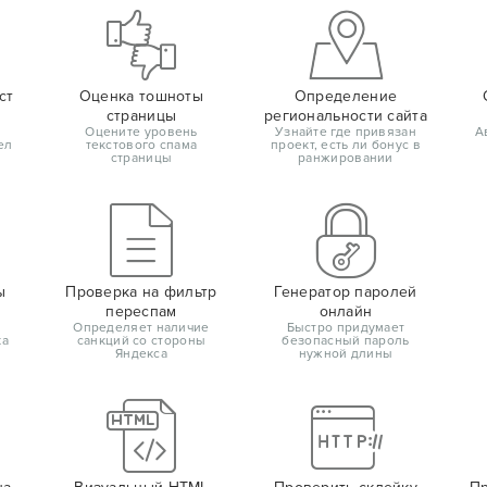
ст
Оценка тошноты
Определение
страницы
региональности сайта
Оцените уровень
Узнайте где привязан
А
ел
текстового спама
проект, есть ли бонус в
страницы
ранжировании
ы
Проверка на фильтр
Генератор паролей
переспам
онлайн
Определяет наличие
Быстро придумает
ка
санкций со стороны
безопасный пароль
Яндекса
нужной длины