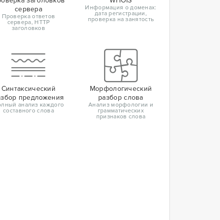
оверка заголовков
WHOIS
Информация о доменах:
сервера
дата регистрации,
Проверка ответов
проверка на занятость
сервера, HTTP
заголовков
Синтаксический
Морфологический
азбор предложения
разбор слова
лный анализ каждого
Анализ морфологии и
составного слова
грамматических
признаков слова