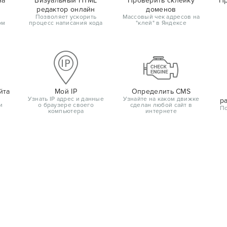
на
Визуальный HTML
Проверить склейку
Пр
редактор онлайн
доменов
Позволяет ускорить
Массовый чек адресов на
ом
процесс написания кода
"клей" в Яндексе
йта
Мой IP
Определить CMS
Узнать IP адрес и данные
Узнайте на каком движке
р
и
о браузере своего
сделан любой сайт в
По
компьютера
интернете