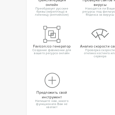
Транслитерация
Проверка сайтов 
онлайн
вирусы
Преобразует русские
Находятся ли Ваши
буквы (кириллицу) в
ресурсы под фильтр
латиницу (английские)
Яндекса за вирусы
Favicon.ico генератор
Анализ скорости са
Создание фавиконки для
Проверка скорости
вашего ресурса онлайн
отклика хостинга ил
сервера
Предложить свой
инструмент
Напишите нам, какого
функционала Вам не
хватает