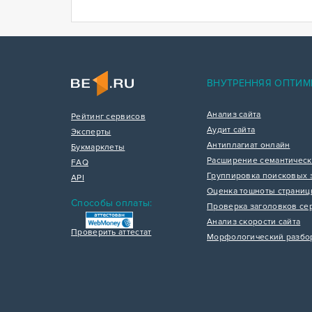
ВНУТРЕННЯЯ ОПТИМ
Анализ сайта
Рейтинг сервисов
Аудит сайта
Эксперты
Антиплагиат онлайн
Букмарклеты
Расширение семантическ
FAQ
Группировка поисковых 
API
Оценка тошноты страни
Способы оплаты:
Проверка заголовков се
Анализ скорости сайта
Проверить аттестат
Морфологический разбо