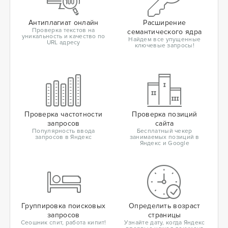
Антиплагиат онлайн
Расширение
Проверка текстов на
семантического ядра
уникальность и качество по
Найдем все упущенные
URL адресу
ключевые запросы!
Проверка частотности
Проверка позиций
запросов
сайта
Популярность ввода
Бесплатный чекер
запросов в Яндекс
занимаемых позиций в
Яндекс и Google
Группировка поисковых
Определить возраст
запросов
страницы
Сеошник спит, работа кипит!
Узнайте дату, когда Яндекс