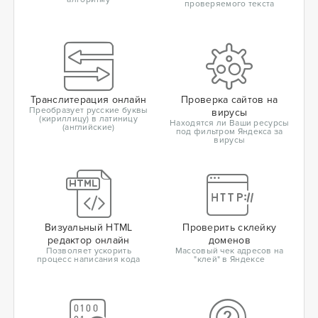
проверяемого текста
Транслитерация онлайн
Проверка сайтов на
Преобразует русские буквы
вирусы
(кириллицу) в латиницу
Находятся ли Ваши ресурсы
(английские)
под фильтром Яндекса за
вирусы
Визуальный HTML
Проверить склейку
редактор онлайн
доменов
Позволяет ускорить
Массовый чек адресов на
процесс написания кода
"клей" в Яндексе