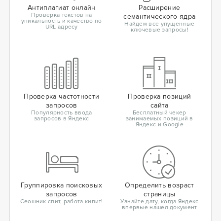
Антиплагиат онлайн
Расширение
Проверка текстов на
семантического ядра
уникальность и качество по
Найдем все упущенные
URL адресу
ключевые запросы!
Проверка частотности
Проверка позиций
запросов
сайта
Популярность ввода
Бесплатный чекер
запросов в Яндекс
занимаемых позиций в
Яндекс и Google
Группировка поисковых
Определить возраст
запросов
страницы
Сеошник спит, работа кипит!
Узнайте дату, когда Яндекс
впервые нашел документ