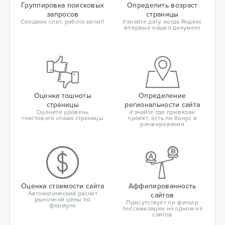
Группировка поисковых
Определить возраст
запросов
страницы
Сеошник спит, работа кипит!
Узнайте дату, когда Яндекс
впервые нашел документ
Оценка тошноты
Определение
страницы
региональности сайта
Оцените уровень
Узнайте где привязан
текстового спама страницы
проект, есть ли бонус в
ранжировании
Оценка стоимости сайта
Аффилированность
Автоматический расчет
сайтов
рыночной цены по
Присутствует ли фильтр
формуле
пессимизации на одном из
сайтов