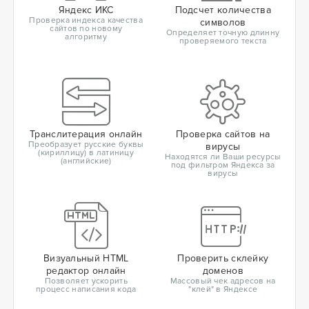
Яндекс ИКС
Подсчет количества
Проверка индекса качества
символов
сайтов по новому
Определяет точную длинну
алгоритму
проверяемого текста
Транслитерация онлайн
Проверка сайтов на
Преобразует русские буквы
вирусы
(кириллицу) в латиницу
Находятся ли Ваши ресурсы
(английские)
под фильтром Яндекса за
вирусы
Визуальный HTML
Проверить склейку
редактор онлайн
доменов
Позволяет ускорить
Массовый чек адресов на
процесс написания кода
"клей" в Яндексе