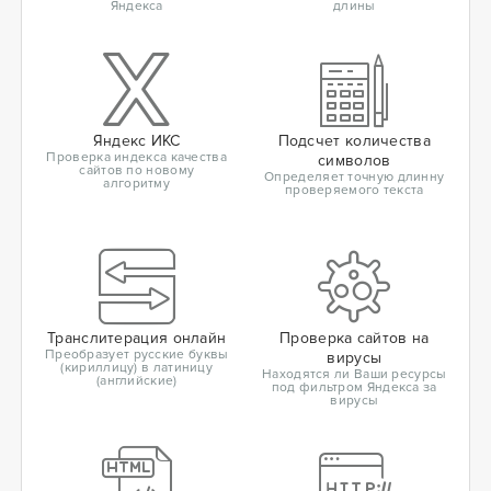
Яндекса
длины
Яндекс ИКС
Подсчет количества
Проверка индекса качества
символов
сайтов по новому
Определяет точную длинну
алгоритму
проверяемого текста
Транслитерация онлайн
Проверка сайтов на
Преобразует русские буквы
вирусы
(кириллицу) в латиницу
Находятся ли Ваши ресурсы
(английские)
под фильтром Яндекса за
вирусы