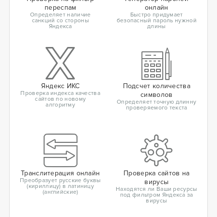
переспам
онлайн
Определяет наличие
Быстро придумает
санкций со стороны
безопасный пароль нужной
Яндекса
длины
Яндекс ИКС
Подсчет количества
Проверка индекса качества
символов
сайтов по новому
Определяет точную длинну
алгоритму
проверяемого текста
Транслитерация онлайн
Проверка сайтов на
Преобразует русские буквы
вирусы
(кириллицу) в латиницу
Находятся ли Ваши ресурсы
(английские)
под фильтром Яндекса за
вирусы