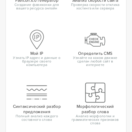
Favicon.ico генератор
Анализ скорости сайта
Создание фавиконки для
Проверка скорости отклика
вашего ресурса онлайн
хостинга или сервера
Мой IP
Определить CMS
Узнать IP адрес и данные о
Узнайте на каком движке
браузере своего
сделан любой сайт в
компьютера
интернете
Синтаксический разбор
Морфологический
предложения
разбор слова
Полный анализ каждого
Анализ морфологии и
составного слова
грамматических признаков
слова