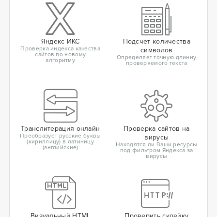
Яндекс ИКС
Подсчет количества
Проверка индекса качества
символов
сайтов по новому
Определяет точную длинну
алгоритму
проверяемого текста
Транслитерация онлайн
Проверка сайтов на
Преобразует русские буквы
вирусы
(кириллицу) в латиницу
Находятся ли Ваши ресурсы
(английские)
под фильтром Яндекса за
вирусы
Визуальный HTML
Проверить склейку