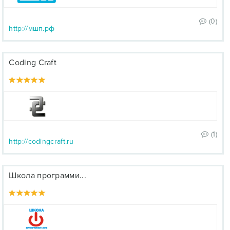
(0)
http://мшп.рф
Coding Craft
(1)
http://codingcraft.ru
Школа программи...