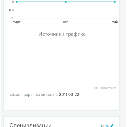
0
-0.5
-1
Март
Апр
Май
Источники трафика
от SimilarWeb
Домен зарегистрирован:
2011-03-22
Специализации