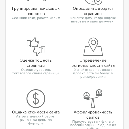
Группировка поисковых
Определить возраст
запросов
страницы
Сеошник спит, работа кипит!
Узнайте дату, когда Яндекс
впервые нашел документ
Оценка тошноты
Определение
страницы
региональности сайта
Оцените уровень
Узнайте где привязан
текстового спама страницы
проект, есть ли бонус в
ранжировании
Оценка стоимости сайта
Аффилированность
Автоматический расчет
сайтов
рыночной цены по
Присутствует ли фильтр
формуле
пессимизации на одном из
сайтов