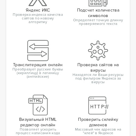
Яндекс ИКС
Подсчет количества
Проверка индекса качества
символов
сайтов по новому
Определяет точную длинну
алгоритму
проверяемого текста
Транслитерация онлайн
Проверка сайтов на
Преобразует русские буквы
вирусы
(кириллицу) в латиницу
Находятся ли Ваши ресурсы
(английские)
под фильтром Яндекса за
вирусы
Визуальный HTML
Проверить склейку
редактор онлайн
доменов
Позволяет ускорить
Массовый чек адресов на
процесс написания кода
"клей" в Яндексе