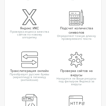
Яндекс ИКС
Подсчет количества
Проверка индекса качества
символов
сайтов по новому
Определяет точную длинну
алгоритму
проверяемого текста
Транслитерация онлайн
Проверка сайтов на
Преобразует русские буквы
вирусы
(кириллицу) в латиницу
Находятся ли Ваши ресурсы
(английские)
под фильтром Яндекса за
вирусы