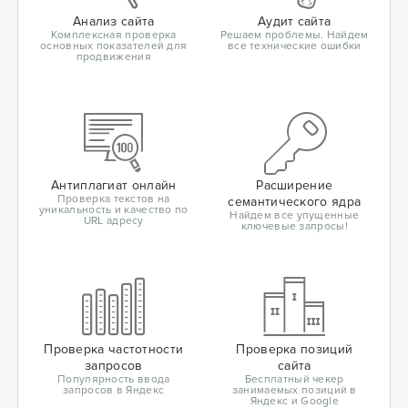
Анализ сайта
Аудит сайта
Комплексная проверка
Решаем проблемы. Найдем
основных показателей для
все технические ошибки
продвижения
Антиплагиат онлайн
Расширение
Проверка текстов на
семантического ядра
уникальность и качество по
Найдем все упущенные
URL адресу
ключевые запросы!
Проверка частотности
Проверка позиций
запросов
сайта
Популярность ввода
Бесплатный чекер
запросов в Яндекс
занимаемых позиций в
Яндекс и Google