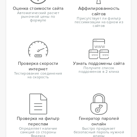
Оценка стоимости сайта
Аффилированность
Автоматический расчет
сайтов
рыночной цены по
Присутствует ли фильтр
формуле
пессимизации на одном из
сайтов
Проверка скорости
Узнать поддомены сайта
Получите список
интернет
поддоменов в 2 клика
Тестирование соединения
на скорость
Проверка на фильтр
Генератор паролей
переспам
онлайн
Определяет наличие
Быстро придумает
санкций со стороны
безопасный пароль нужной
Яндекса
длины