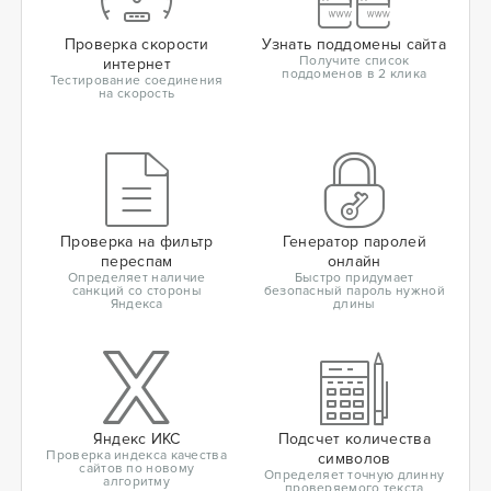
Проверка скорости
Узнать поддомены сайта
Получите список
интернет
поддоменов в 2 клика
Тестирование соединения
на скорость
Проверка на фильтр
Генератор паролей
переспам
онлайн
Определяет наличие
Быстро придумает
санкций со стороны
безопасный пароль нужной
Яндекса
длины
Яндекс ИКС
Подсчет количества
Проверка индекса качества
символов
сайтов по новому
Определяет точную длинну
алгоритму
проверяемого текста