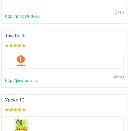
(1)
http://progstudy.ru
JavaRush
(2)
http://javarush.ru
Уроки 1С