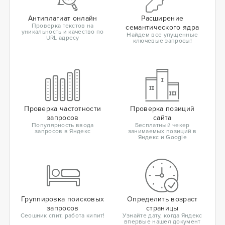
Антиплагиат онлайн
Расширение
Проверка текстов на
семантического ядра
уникальность и качество по
Найдем все упущенные
URL адресу
ключевые запросы!
Проверка частотности
Проверка позиций
запросов
сайта
Популярность ввода
Бесплатный чекер
запросов в Яндекс
занимаемых позиций в
Яндекс и Google
Группировка поисковых
Определить возраст
запросов
страницы
Сеошник спит, работа кипит!
Узнайте дату, когда Яндекс
впервые нашел документ