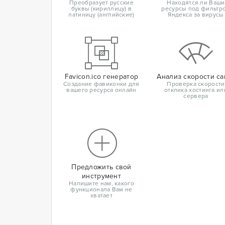
Преобразует русские
Находятся ли Ваши
буквы (кириллицу) в
ресурсы под фильтр
латиницу (английские)
Яндекса за вирусы
Favicon.ico генератор
Анализ скорости са
Создание фавиконки для
Проверка скорости
вашего ресурса онлайн
отклика хостинга ил
сервера
Предложить свой
инструмент
Напишите нам, какого
функционала Вам не
хватает