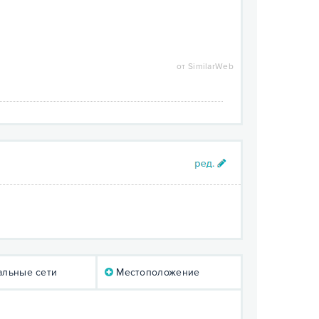
от SimilarWeb
льные сети
Местоположение