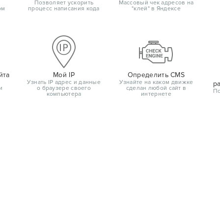
Позволяет ускорить
Массовый чек адресов на
ом
процесс написания кода
"клей" в Яндексе
йта
Мой IP
Определить CMS
Узнать IP адрес и данные
Узнайте на каком движке
р
и
о браузере своего
сделан любой сайт в
По
компьютера
интернете