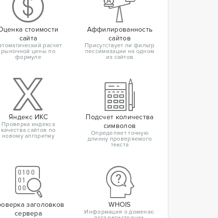
Оценка стоимости
Аффилированность
сайта
сайтов
втоматический расчет
Присутствует ли фильтр
рыночной цены по
пессимизации на одном
формуле
из сайтов
Яндекс ИКС
Подсчет количества
Проверка индекса
символов
качества сайтов по
Определяет точную
новому алгоритму
длинну проверяемого
текста
оверка заголовков
WHOIS
Информация о доменах:
сервера
дата регистрации,