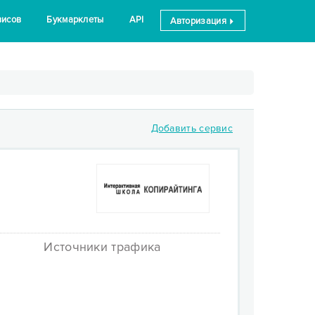
висов
Букмарклеты
API
Авторизация
Добавить сервис
Источники трафика