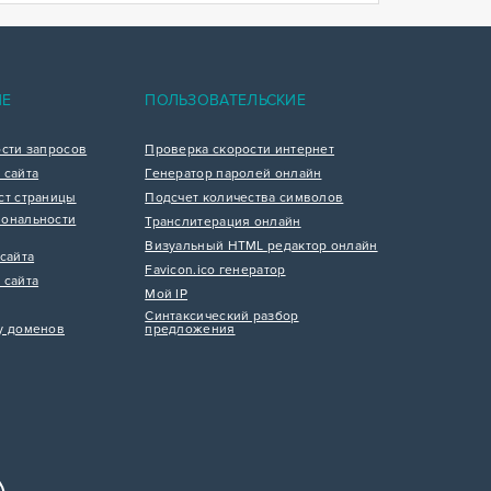
ИЕ
ПОЛЬЗОВАТЕЛЬСКИЕ
ости запросов
Проверка скорости интернет
 сайта
Генератор паролей онлайн
ст страницы
Подсчет количества символов
ональности
Транслитерация онлайн
Визуальный HTML редактор онлайн
сайта
Favicon.ico генератор
 сайта
Мой IP
Синтаксический разбор
у доменов
предложения