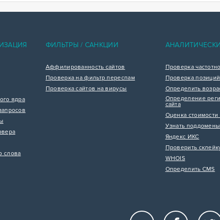
ИЗАЦИЯ
ФИЛЬТРЫ / САНКЦИИ
АНАЛИТИЧЕСК
Аффилированность сайтов
Проверка частотн
Проверка на фильтр переспам
Проверка позиций
Проверка сайтов на вирусы
Определить возра
Определение реги
ого ядра
сайта
запросов
Оценка стоимости 
цы
Узнать поддомены
рвера
Яндекс ИКС
Проверить склейк
р слова
WHOIS
Определить CMS