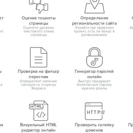
ст
Оценка тошноты
Определение
страницы
региональности сайта
Оцените уровень
Узнайте где привязан
А
ел
текстового спама
проект, есть ли бонус в
страницы
ранжировании
ы
Проверка на фильтр
Генератор паролей
переспам
онлайн
Определяет наличие
Быстро придумает
ка
санкций со стороны
безопасный пароль
Яндекса
нужной длины
на
Визуальный HTML
Проверить склейку
Пр
редактор онлайн
доменов