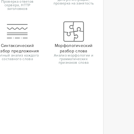
Проверка ответов
проверка на занятость
сервера, HTTP
заголовков
Синтаксический
Морфологический
азбор предложения
разбор слова
лный анализ каждого
Анализ морфологии и
составного слова
грамматических
признаков слова