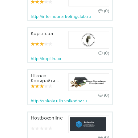
Club
(0)
http://internetmarketingclub.ru
Kopi.in.ua
(0)
http://kopi.in.ua
Школа
Копирайти...
(0)
http://shkola.ulia-volkodav.ru
Hostboxonline
(0)