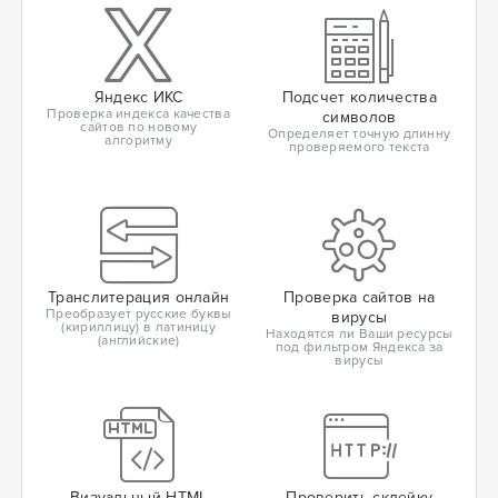
Яндекс ИКС
Подсчет количества
Проверка индекса качества
символов
сайтов по новому
Определяет точную длинну
алгоритму
проверяемого текста
Транслитерация онлайн
Проверка сайтов на
Преобразует русские буквы
вирусы
(кириллицу) в латиницу
Находятся ли Ваши ресурсы
(английские)
под фильтром Яндекса за
вирусы
Визуальный HTML
Проверить склейку