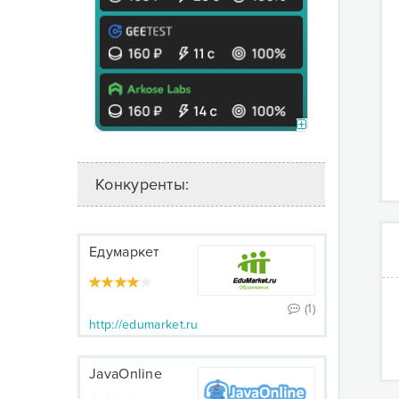
Конкуренты:
Едумаркет
(1)
http://edumarket.ru
JavaOnline