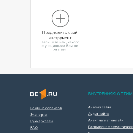
Предложить свой
инструмент
Напишите нам, какого
функционала Вам не
хватает
ВНУТРЕННЯЯ ОПТИМ
Анализ сайта
Рейтинг сервисов
Аудит сайта
Эксперты
Антиплагиат онлайн
Букмарклеты
Расширение семантическ
FAQ