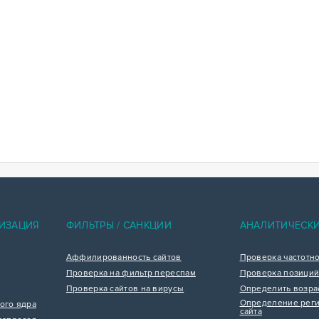
ИЗАЦИЯ
ФИЛЬТРЫ / САНКЦИИ
АНАЛИТИЧЕСК
Аффилированность сайтов
Проверка частотн
Проверка на фильтр переспам
Проверка позиций
Проверка сайтов на вирусы
Определить возра
Определение реги
ого ядра
сайта