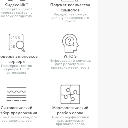
Яндекс ИКС
Подсчет количества
Проверка индекса
символов
качества сайтов по
Определяет точную
новому алгоритму
длинну проверяемого
текста
оверка заголовков
WHOIS
Информация о доменах:
сервера
дата регистрации,
Проверка ответов
проверка на занятость
сервера, HTTP
заголовков
Синтаксический
Морфологический
азбор предложения
разбор слова
лный анализ каждого
Анализ морфологии и
составного слова
грамматических
признаков слова