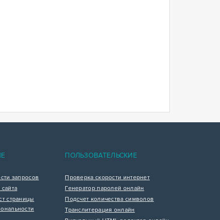
ИЕ
ПОЛЬЗОВАТЕЛЬСКИЕ
ости запросов
Проверка скорости интернет
 сайта
Генератор паролей онлайн
ст страницы
Подсчет количества символов
ональности
Транслитерация онлайн