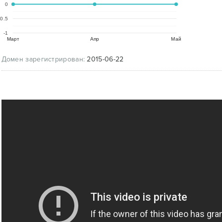
0
-0.5
-1
Март
Апр
Май
Домен зарегистрирован:
2015-06-22