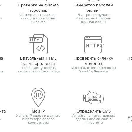
ы
Проверка на фильтр
Генератор паролей
переспам
онлайн
Определяет наличие
Быстро придумает
ка
санкций со стороны
безопасный пароль
Яндекса
нужной длины
на
Визуальный HTML
Проверить склейку
Пр
редактор онлайн
доменов
Позволяет ускорить
Массовый чек адресов на
ом
процесс написания кода
"клей" в Яндексе
йта
Мой IP
Определить CMS
Узнать IP адрес и данные
Узнайте на каком движке
р
и
о браузере своего
сделан любой сайт в
По
компьютера
интернете