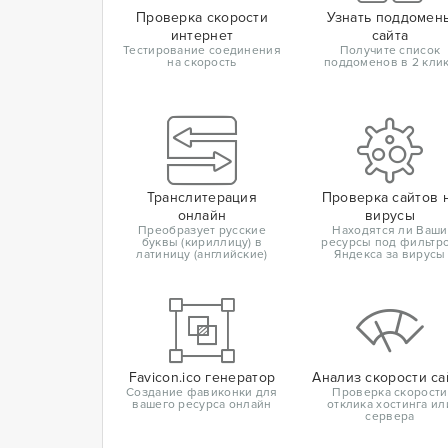
Проверка скорости
Узнать поддомен
интернет
сайта
Тестирование соединения
Получите список
на скорость
поддоменов в 2 кли
Транслитерация
Проверка сайтов 
онлайн
вирусы
Преобразует русские
Находятся ли Ваши
буквы (кириллицу) в
ресурсы под фильтр
латиницу (английские)
Яндекса за вирусы
Favicon.ico генератор
Анализ скорости са
Создание фавиконки для
Проверка скорости
вашего ресурса онлайн
отклика хостинга ил
сервера