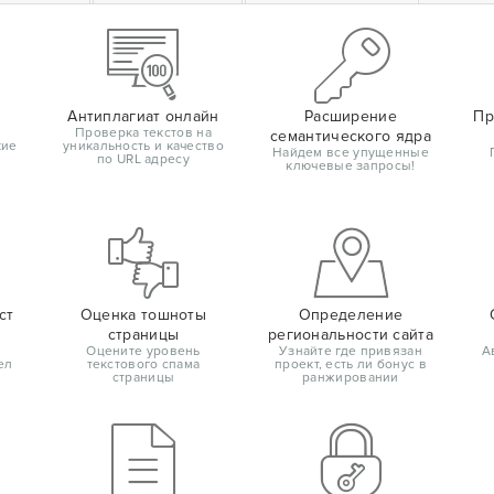
Антиплагиат онлайн
Расширение
Пр
Проверка текстов на
семантического ядра
кие
уникальность и качество
Найдем все упущенные
по URL адресу
ключевые запросы!
ст
Оценка тошноты
Определение
страницы
региональности сайта
Оцените уровень
Узнайте где привязан
А
ел
текстового спама
проект, есть ли бонус в
страницы
ранжировании