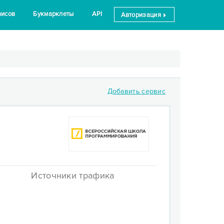
висов
Букмарклеты
API
Авторизация
Добавить сервис
Источники трафика