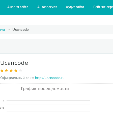
Анализ сайта
Антиплагиат
Аудит сайта
Рейтинг сер
ava
Ucancode
Ucancode
Официальный сайт:
http://ucancode.ru
График посещаемости
1
0.5