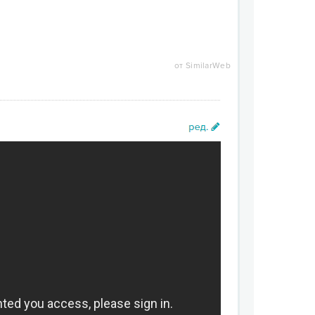
от SimilarWeb