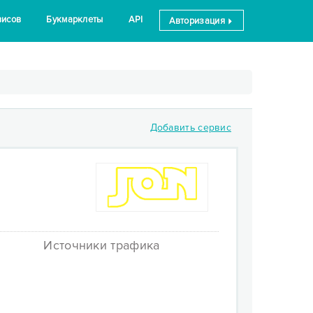
висов
Букмарклеты
API
Авторизация
Добавить сервис
Источники трафика