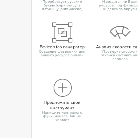
Преобразует русские
Находятся ли Ваши
буквы (кириллицу) в
ресурсы под фильтр
латиницу (английские)
Яндекса за вирусы
Favicon.ico генератор
Анализ скорости са
Создание фавиконки для
Проверка скорости
вашего ресурса онлайн
отклика хостинга ил
сервера
Предложить свой
инструмент
Напишите нам, какого
функционала Вам не
хватает