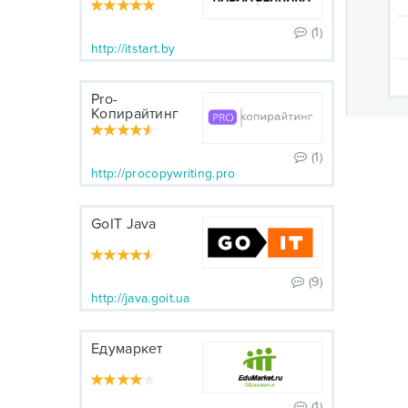
(1)
http://itstart.by
Pro-
Копирайтинг
(1)
http://procopywriting.pro
GoIT Java
(9)
http://java.goit.ua
Едумаркет
(1)