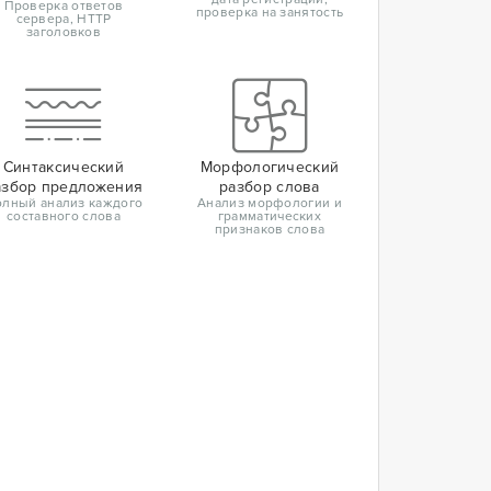
Проверка ответов
проверка на занятость
сервера, HTTP
заголовков
Синтаксический
Морфологический
азбор предложения
разбор слова
лный анализ каждого
Анализ морфологии и
составного слова
грамматических
признаков слова