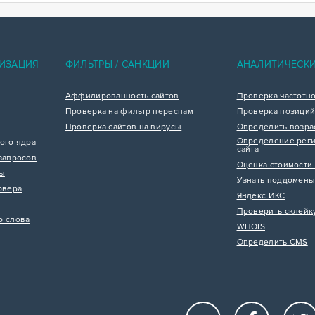
ИЗАЦИЯ
ФИЛЬТРЫ / САНКЦИИ
АНАЛИТИЧЕСК
Аффилированность сайтов
Проверка частотн
Проверка на фильтр переспам
Проверка позиций
Проверка сайтов на вирусы
Определить возра
Определение реги
ого ядра
сайта
запросов
Оценка стоимости 
цы
Узнать поддомены
рвера
Яндекс ИКС
Проверить склейк
р слова
WHOIS
Определить CMS