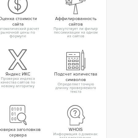
Оценка стоимости
Аффилированность
сайта
сайтов
втоматический расчет
Присутствует ли фильтр
рыночной цены по
пессимизации на одном
формуле
из сайтов
Яндекс ИКС
Подсчет количества
Проверка индекса
символов
качества сайтов по
Определяет точную
новому алгоритму
длинну проверяемого
текста
оверка заголовков
WHOIS
Информация о доменах:
сервера
дата регистрации,