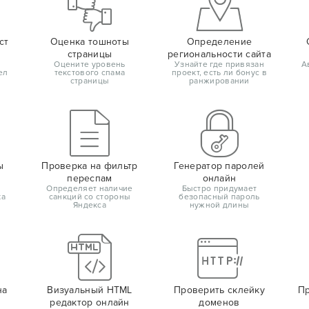
ст
Оценка тошноты
Определение
страницы
региональности сайта
Оцените уровень
Узнайте где привязан
А
ел
текстового спама
проект, есть ли бонус в
страницы
ранжировании
ы
Проверка на фильтр
Генератор паролей
переспам
онлайн
Определяет наличие
Быстро придумает
ка
санкций со стороны
безопасный пароль
Яндекса
нужной длины
на
Визуальный HTML
Проверить склейку
Пр
редактор онлайн
доменов