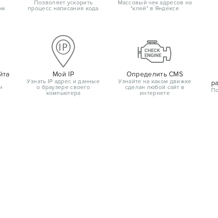
Позволяет ускорить
Массовый чек адресов на
ом
процесс написания кода
"клей" в Яндексе
йта
Мой IP
Определить CMS
Узнать IP адрес и данные
Узнайте на каком движке
р
и
о браузере своего
сделан любой сайт в
По
компьютера
интернете