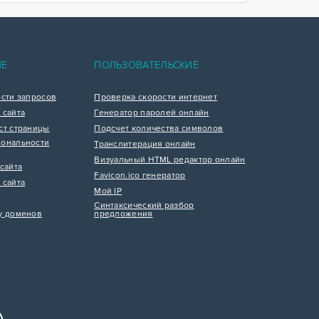
ИЕ
ПОЛЬЗОВАТЕЛЬСКИЕ
ости запросов
Проверка скорости интернет
 сайта
Генератор паролей онлайн
ст страницы
Подсчет количества символов
ональности
Транслитерация онлайн
Визуальный HTML редактор онлайн
сайта
Favicon.ico генератор
 сайта
Мой IP
Синтаксический разбор
у доменов
предложения