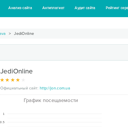
Анализ сайта
Антиплагиат
Аудит сайта
Рейтинг сер
ava
JediOnline
JediOnline
Официальный сайт:
http://jon.com.ua
График посещаемости
1
0.5