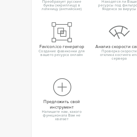
Преобразует русские
Находятся ли Ваши
буквы (кириллицу) в
ресурсы под фильтр
латиницу (английские)
Яндекса за вирусы
Favicon.ico генератор
Анализ скорости са
Создание фавиконки для
Проверка скорости
вашего ресурса онлайн
отклика хостинга ил
сервера
Предложить свой
инструмент
Напишите нам, какого
функционала Вам не
хватает