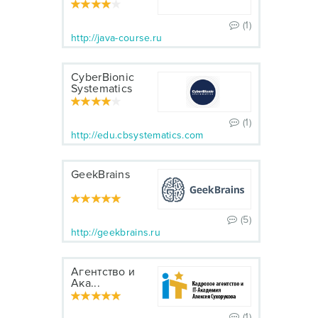
(1)
http://java-course.ru
CyberBionic
Systematics
(1)
http://edu.cbsystematics.com
GeekBrains
(5)
http://geekbrains.ru
Агентство и
Ака...
(1)