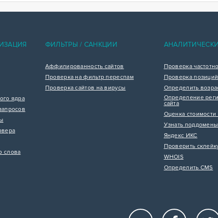
ИЗАЦИЯ
ФИЛЬТРЫ / САНКЦИИ
АНАЛИТИЧЕСК
Аффилированность сайтов
Проверка частотн
Проверка на фильтр переспам
Проверка позиций
Проверка сайтов на вирусы
Определить возра
Определение реги
ого ядра
сайта
запросов
Оценка стоимости 
цы
Узнать поддомены
рвера
Яндекс ИКС
Проверить склейк
р слова
WHOIS
Определить CMS