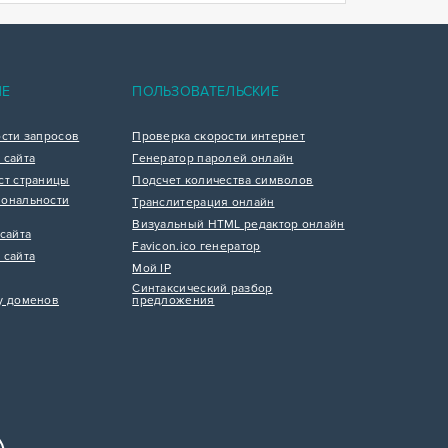
ИЕ
ПОЛЬЗОВАТЕЛЬСКИЕ
ости запросов
Проверка скорости интернет
 сайта
Генератор паролей онлайн
ст страницы
Подсчет количества символов
ональности
Транслитерация онлайн
Визуальный HTML редактор онлайн
сайта
Favicon.ico генератор
 сайта
Мой IP
Синтаксический разбор
у доменов
предложения