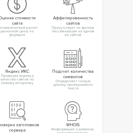
Оценка стоимости
Аффилированность
сайта
сайтов
втоматический расчет
Присутствует ли фильтр
рыночной цены по
пессимизации на одном
формуле
из сайтов
Яндекс ИКС
Подсчет количества
Проверка индекса
символов
качества сайтов по
Определяет точную
новому алгоритму
длинну проверяемого
текста
оверка заголовков
WHOIS
Информация о доменах:
сервера
дата регистрации,