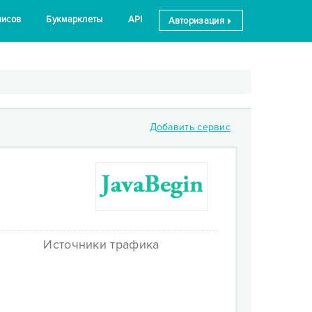
висов
Букмарклеты
API
Авторизация
Добавить сервис
Источники трафика