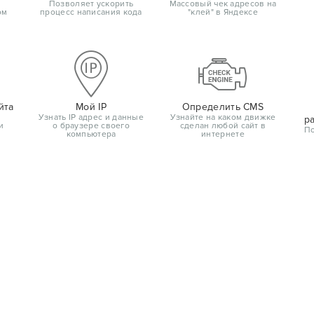
Позволяет ускорить
Массовый чек адресов на
ом
процесс написания кода
"клей" в Яндексе
йта
Мой IP
Определить CMS
Узнать IP адрес и данные
Узнайте на каком движке
р
и
о браузере своего
сделан любой сайт в
По
компьютера
интернете