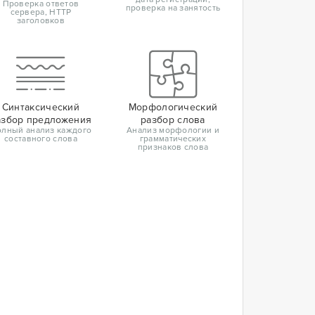
Проверка ответов
проверка на занятость
сервера, HTTP
заголовков
Синтаксический
Морфологический
азбор предложения
разбор слова
лный анализ каждого
Анализ морфологии и
составного слова
грамматических
признаков слова