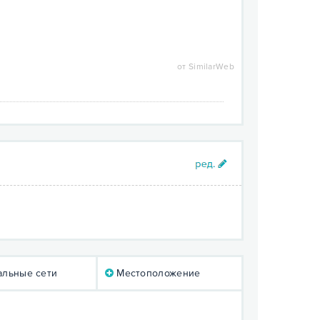
от SimilarWeb
льные сети
Местоположение