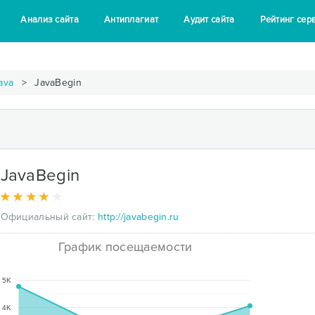
Анализ сайта
Антиплагиат
Аудит сайта
Рейтинг сер
ava
JavaBegin
JavaBegin
Официальный сайт:
http://javabegin.ru
График посещаемости
5K
4K