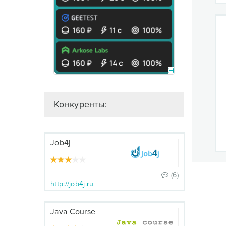
Конкуренты:
Job4j
(6)
http://job4j.ru
Java Course