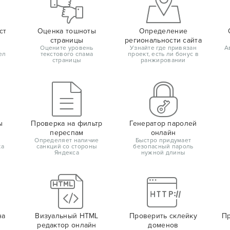
ст
Оценка тошноты
Определение
страницы
региональности сайта
Оцените уровень
Узнайте где привязан
А
ел
текстового спама
проект, есть ли бонус в
страницы
ранжировании
ы
Проверка на фильтр
Генератор паролей
переспам
онлайн
Определяет наличие
Быстро придумает
ка
санкций со стороны
безопасный пароль
Яндекса
нужной длины
на
Визуальный HTML
Проверить склейку
Пр
редактор онлайн
доменов