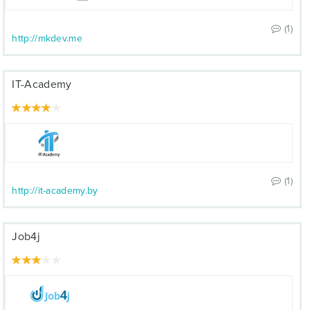
(1)
http://mkdev.me
IT-Academy
(1)
http://it-academy.by
Job4j