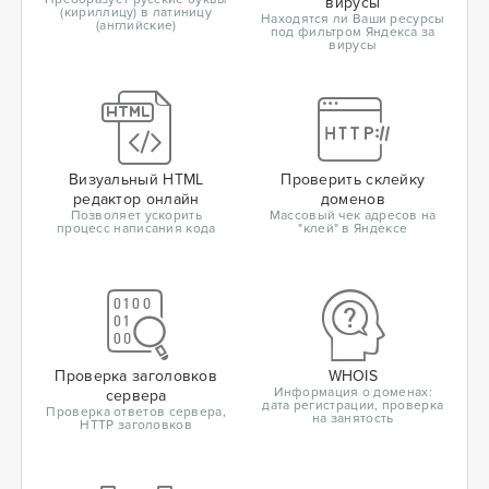
вирусы
(кириллицу) в латиницу
Находятся ли Ваши ресурсы
(английские)
под фильтром Яндекса за
вирусы
Визуальный HTML
Проверить склейку
редактор онлайн
доменов
Позволяет ускорить
Массовый чек адресов на
процесс написания кода
"клей" в Яндексе
Проверка заголовков
WHOIS
Информация о доменах:
сервера
дата регистрации, проверка
Проверка ответов сервера,
на занятость
HTTP заголовков