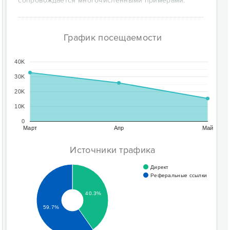
сопровождается многочисленными примерами.
График посещаемости
40K
30K
20K
10K
0
Март
Апр
Май
Источники трафика
Директ
Реферальные ссылки
40.3%
59.7%