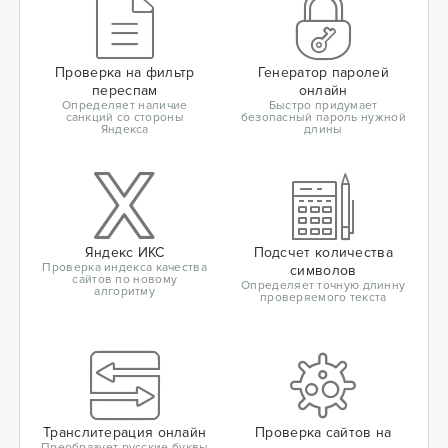
Проверка на фильтр
Генератор паролей
переспам
онлайн
Определяет наличие
Быстро придумает
санкций со стороны
безопасный пароль нужной
Яндекса
длины
Яндекс ИКС
Подсчет количества
Проверка индекса качества
символов
сайтов по новому
Определяет точную длинну
алгоритму
проверяемого текста
Транслитерация онлайн
Проверка сайтов на
Преобразует русские буквы