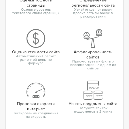
Оценка тошноты
Определение
страницы
региональности сайта
Оцените уровень
Узнайте где привязан
текстового спама страницы
проект, есть ли бонус в
ранжировании
Оценка стоимости сайта
Аффилированность
Автоматический расчет
сайтов
рыночной цены по
Присутствует ли фильтр
формуле
пессимизации на одном из
сайтов
Проверка скорости
Узнать поддомены сайта
Получите список
интернет
поддоменов в 2 клика
Тестирование соединения
на скорость