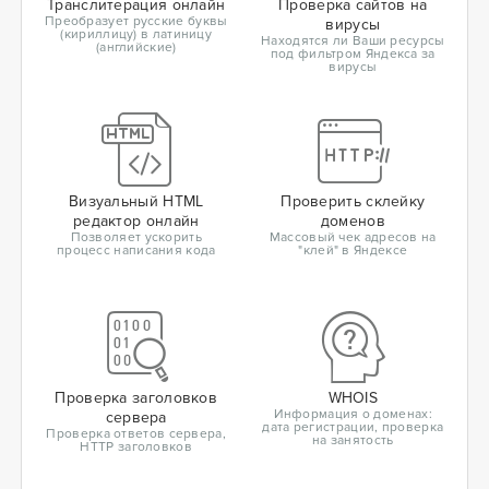
Транслитерация онлайн
Проверка сайтов на
Преобразует русские буквы
вирусы
(кириллицу) в латиницу
Находятся ли Ваши ресурсы
(английские)
под фильтром Яндекса за
вирусы
Визуальный HTML
Проверить склейку
редактор онлайн
доменов
Позволяет ускорить
Массовый чек адресов на
процесс написания кода
"клей" в Яндексе
Проверка заголовков
WHOIS
Информация о доменах:
сервера
дата регистрации, проверка
Проверка ответов сервера,
на занятость
HTTP заголовков