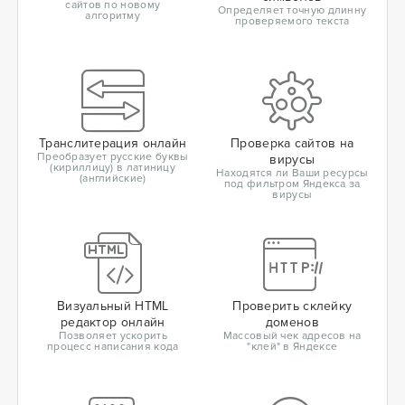
сайтов по новому
Определяет точную длинну
алгоритму
проверяемого текста
Транслитерация онлайн
Проверка сайтов на
Преобразует русские буквы
вирусы
(кириллицу) в латиницу
Находятся ли Ваши ресурсы
(английские)
под фильтром Яндекса за
вирусы
Визуальный HTML
Проверить склейку
редактор онлайн
доменов
Позволяет ускорить
Массовый чек адресов на
процесс написания кода
"клей" в Яндексе