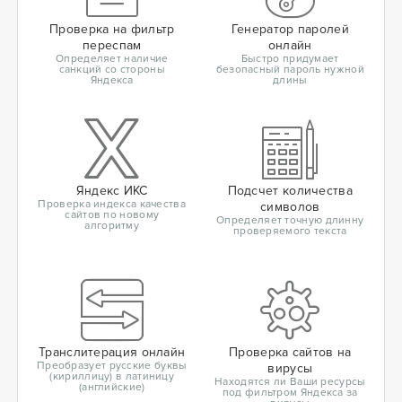
Проверка на фильтр
Генератор паролей
переспам
онлайн
Определяет наличие
Быстро придумает
санкций со стороны
безопасный пароль нужной
Яндекса
длины
Яндекс ИКС
Подсчет количества
Проверка индекса качества
символов
сайтов по новому
Определяет точную длинну
алгоритму
проверяемого текста
Транслитерация онлайн
Проверка сайтов на
Преобразует русские буквы
вирусы
(кириллицу) в латиницу
Находятся ли Ваши ресурсы
(английские)
под фильтром Яндекса за