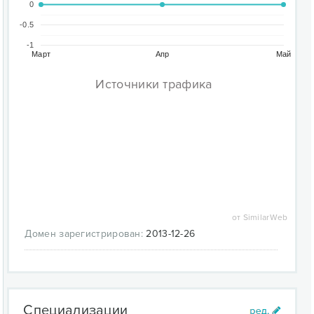
0
-0.5
-1
Март
Апр
Май
Источники трафика
от SimilarWeb
Домен зарегистрирован:
2013-12-26
Специализации