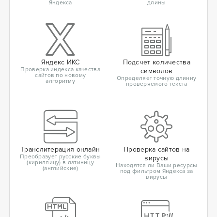
Яндекса
длины
Яндекс ИКС
Подсчет количества
Проверка индекса качества
символов
сайтов по новому
Определяет точную длинну
алгоритму
проверяемого текста
Транслитерация онлайн
Проверка сайтов на
Преобразует русские буквы
вирусы
(кириллицу) в латиницу
Находятся ли Ваши ресурсы
(английские)
под фильтром Яндекса за
вирусы