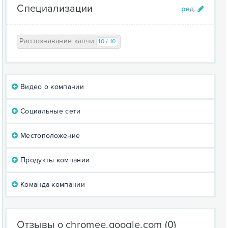
Пожалуйста, обратите внимание, что расширение
Специализации
требует API-ключа от сервиса решения капч и
предназначено только для решения капч
reCAPTCHA. Для других типов капч могут
Распознавание капчи
10 / 10
потребоваться альтернативные решения или
расширения.
Видео о компании
Социальные сети
Местоположение
Продукты компании
Команда компании
Отзывы о chromee.google.com
(0)