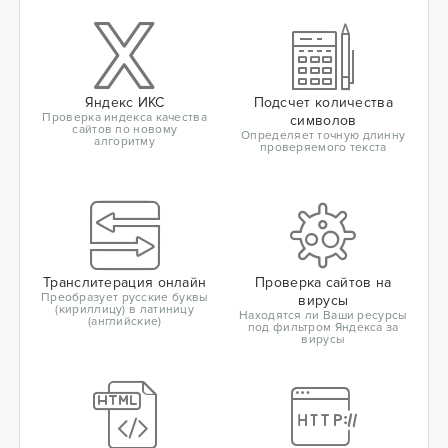
Яндекс ИКС
Подсчет количества
Проверка индекса качества
символов
сайтов по новому
Определяет точную длинну
алгоритму
проверяемого текста
Транслитерация онлайн
Проверка сайтов на
Преобразует русские буквы
вирусы
(кириллицу) в латиницу
Находятся ли Ваши ресурсы
(английские)
под фильтром Яндекса за
вирусы