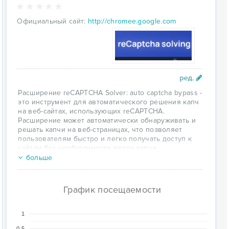
Официальный сайт:
http://chromee.google.com
Расширение reCAPTCHA Solver: auto captcha bypass -
это инструмент для автоматического решения капч
на веб-сайтах, использующих reCAPTCHA.
Расширение может автоматически обнаруживать и
решать капчи на веб-страницах, что позволяет
пользователям быстро и легко получать доступ к
сайтам без необходимости ввода капчи
вручную.Основные особенности расширения
больше
reCAPTCHA Solver включают:
Автоматическое решение капч: Расширение
График посещаемости
автоматически обнаруживает и решает капчи на
веб-страницах, использующих reCAPTCHA, что
позволяет пользователям быстро получать
1
доступ к сайтам.
0.5