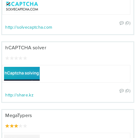
(0)
http://solvecaptcha.com
hCAPTCHA solver
(0)
http://share.kz
MegaTypers