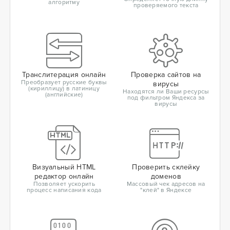
алгоритму
проверяемого текста
Транслитерация онлайн
Проверка сайтов на
Преобразует русские буквы
вирусы
(кириллицу) в латиницу
Находятся ли Ваши ресурсы
(английские)
под фильтром Яндекса за
вирусы
Визуальный HTML
Проверить склейку
редактор онлайн
доменов
Позволяет ускорить
Массовый чек адресов на
процесс написания кода
"клей" в Яндексе