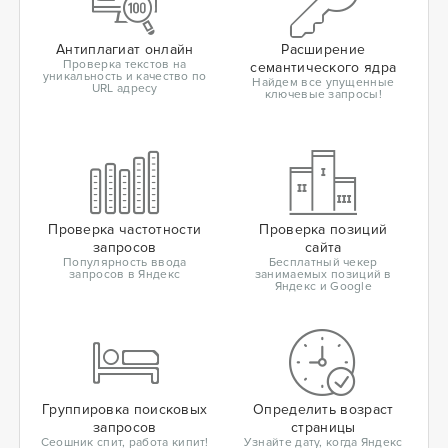
Антиплагиат онлайн
Расширение
Проверка текстов на
семантического ядра
уникальность и качество по
Найдем все упущенные
URL адресу
ключевые запросы!
Проверка частотности
Проверка позиций
запросов
сайта
Популярность ввода
Бесплатный чекер
запросов в Яндекс
занимаемых позиций в
Яндекс и Google
Группировка поисковых
Определить возраст
запросов
страницы
Сеошник спит, работа кипит!
Узнайте дату, когда Яндекс